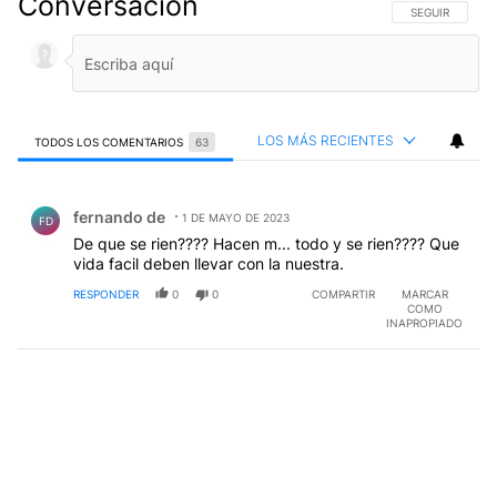
Conversación
SIGA ESTA CO
SEGUIR
LOS MÁS RECIENTES
TODOS LOS COMENTARIOS
63
Todos los comentarios
Comentario de fernando de.
fernando de
1 DE MAYO DE 2023
FD
De que se rien???? Hacen m... todo y se rien???? Que
vida facil deben llevar con la nuestra.
RESPONDER
0
0
COMPARTIR
MARCAR
COMO
INAPROPIADO