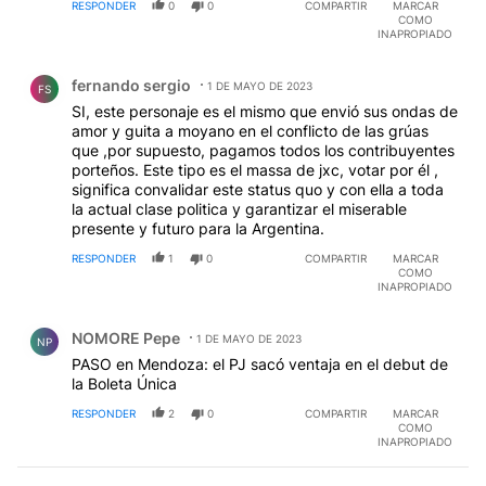
RESPONDER
0
0
COMPARTIR
MARCAR
COMO
INAPROPIADO
Comentario de fernando sergio.
fernando sergio
1 DE MAYO DE 2023
FS
SI, este personaje es el mismo que envió sus ondas de
amor y guita a moyano en el conflicto de las grúas
que ,por supuesto, pagamos todos los contribuyentes
porteños. Este tipo es el massa de jxc, votar por él ,
significa convalidar este status quo y con ella a toda
la actual clase politica y garantizar el miserable
presente y futuro para la Argentina.
RESPONDER
1
0
COMPARTIR
MARCAR
COMO
INAPROPIADO
Comentario de NOMORE Pepe.
NOMORE Pepe
1 DE MAYO DE 2023
NP
PASO en Mendoza: el PJ sacó ventaja en el debut de
la Boleta Única
RESPONDER
2
0
COMPARTIR
MARCAR
COMO
INAPROPIADO