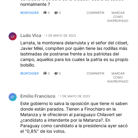
normalmente ?
RESPONDER
0
0
COMPARTIR
MARCAR
COMO
INAPROPIADO
Comentario de Ludo Vica.
Ludo Vica
1 DE MAYO DE 2023
LV
Larrata, la montonera delarruista y el señor del clóset,
Javier Milei, compiten por quién tiene las rodillas más
lastimadas de postrarse frente a los patriotas del
campo, aquellos para los cuales la patria es su propio
bolsillo.
RESPONDER
0
0
COMPARTIR
MARCAR
COMO
INAPROPIADO
Comentario de Emilio Francisco.
Emilio Francisco
1 DE MAYO DE 2023
EF
Este gobierno lo salva la oposición que tiene ni saben
donde están parados. Tienen a Finochiaro en la
Matanza y le ofrecieron al paraguayo Chilavert ser
¿candidato a intendente por la Matanza?. En
Paraguay como candidato a la presidencia ayer sacó
el "0,8%" de los votos.