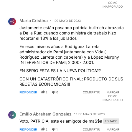
COMO
INAPROPIADO
Comentario de Maria Cristina.
Maria Cristina
1 DE MAYO DE 2023
MC
Justamente están pasando patricia bullrrich abrazada
a De la Rúa; cuando como ministra de trabajo hizo
recortar el 13% a los jubilados
En esos mismos años a Rodríguez Larreta
administrador de Pami juntamente con Vidal(
Rodríguez Larreta con cabellera) y a López Murphy
INTERVENTOR DE PAMI; 2.000- 2.001.
EN SERIO ESTA ES LA NUEVA POLÍTICA??
CON UN CATASTRÓFICO FINAL; PRODUCTO DE SUS
RECETAS ECONOMICAS!!!
RESPONDER
2
0
COMPARTIR
MARCAR
COMO
INAPROPIADO
Comentario de Emilio Abraham Gonzalez.
Emilio Abraham Gonzalez
1 DE MAYO DE 2023
EA
Voto. PATRICIA, este es amigote de ma$$a
EDITADO
RESPONDER
2
1
COMPARTIR
MARCAR