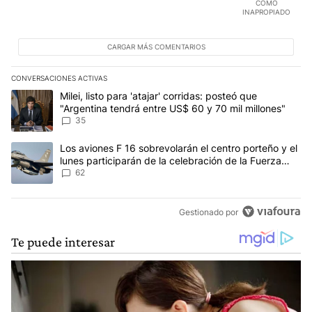
COMO
INAPROPIADO
CARGAR MÁS COMENTARIOS
CONVERSACIONES ACTIVAS
Este listado muestra los artículos con más comentarios en los últim
Un artículo de tendencia con el título "Milei, listo para 'atajar' 
Milei, listo para 'atajar' corridas: posteó que
"Argentina tendrá entre US$ 60 y 70 mil millones"
35
Un artículo de tendencia con el título "Los aviones F 16 sobrevola
Los aviones F 16 sobrevolarán el centro porteño y el
lunes participarán de la celebración de la Fuerza
Aérea
62
Gestionado por