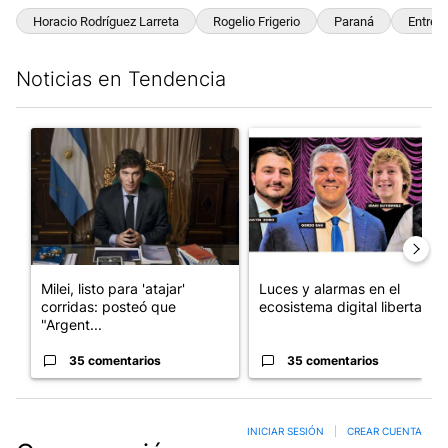
Horacio Rodríguez Larreta
Rogelio Frigerio
Paraná
Entre R
Noticias en Tendencia
Este listado muestra los artículos con más comentarios en los últim
Un artículo de tendencia con el título "Milei, listo para 'atajar
Un artículo de tendencia con el
Milei, listo para 'atajar'
Luces y alarmas en el
corridas: posteó que
ecosistema digital libertario
"Argent...
35 comentarios
35 comentarios
INICIAR SESIÓN
|
CREAR CUENTA