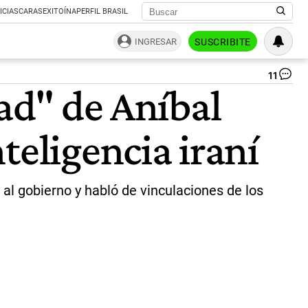
ICIAS
CARAS
EXITOÍNA
PERFIL BRASIL
INGRESAR
SUSCRIBITE
11
Pat
dad" de Aníbal
Bul
|
Ag
teligencia iraní
Na
al gobierno y habló de vinculaciones de los