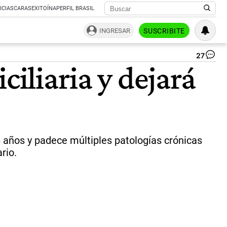
ICIAS
CARAS
EXITOÍNA
PERFIL BRASIL
INGRESAR
SUSCRIBITE
27
Jul
ciliaria y dejará
de
Vi
|
CE
6 años y padece múltiples patologías crónicas
rio.