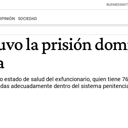
BUSINESS
NOT
OPINIÓN
SOCIEDAD
uvo la prisión domi
a
do estado de salud del exfuncionario, quien tiene 7
adas adecuadamente dentro del sistema penitencia