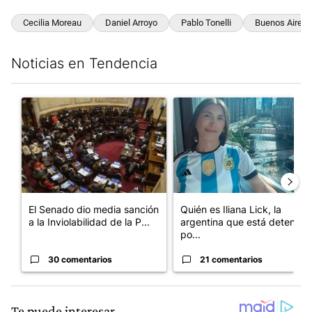
Cecilia Moreau
Daniel Arroyo
Pablo Tonelli
Buenos Aires
Noticias en Tendencia
Este listado muestra los artículos con más comentarios en los últim
Un artículo de tendencia con el título "El Senado dio media san
Un artículo de tendencia con e
El Senado dio media sanción
Quién es Iliana Lick, la
a la Inviolabilidad de la P...
argentina que está detenida
po...
30 comentarios
21 comentarios