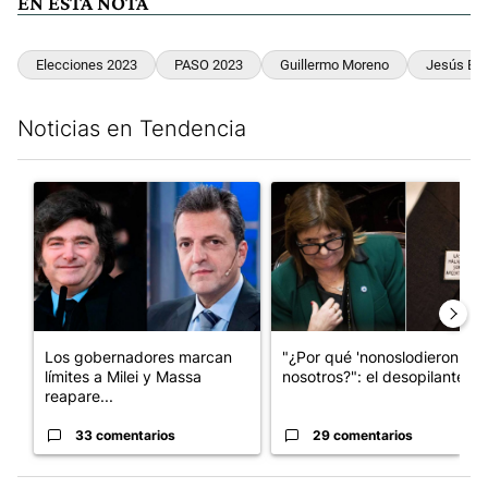
EN ESTA NOTA
Elecciones 2023
PASO 2023
Guillermo Moreno
Jesús Es
Noticias en Tendencia
Este listado muestra los artículos con más comentarios en los últim
Un artículo de tendencia con el título "Los gobernadores marcan
Un artículo de tendencia con e
Los gobernadores marcan
"¿Por qué 'nonoslodieron' a
límites a Milei y Massa
nosotros?": el desopilante ...
reapare...
33 comentarios
29 comentarios