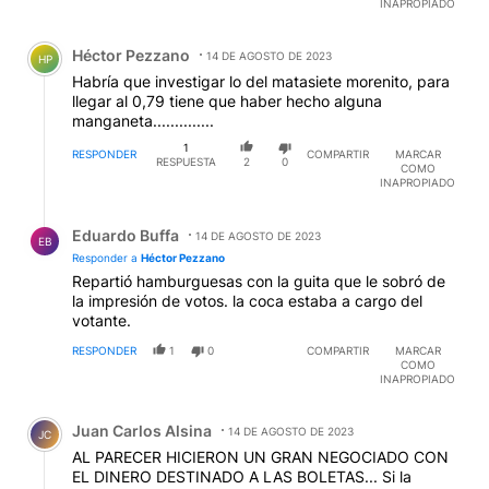
INAPROPIADO
cosa era Perón medio vivo todavía, y el invotable
Comentario de Héctor Pezzano.
Ramos. Pero el tipo se encanutó un montón de guita
Héctor Pezzano
porque su lista "revolucionaria" colectaba votos para
14 DE AGOSTO DE 2023
HP
el FreJuLi. Cito esto porque no es de ahora y esto
Habría que investigar lo del matasiete morenito, para
explica que un nazi como Biondini sea rico y siga
llegar al 0,79 tiene que haber hecho alguna
presentando su impresentable agrupación. Lo mismo
manganeta..............
para Castells y especialmente par Guillermo
1
"hamburguesa" Moreno. Creo que si el país existe en
RESPONDER
COMPARTIR
MARCAR
RESPUESTA
2
0
COMO
2024, hay que reunir un Congreso Constitucionalista y
INAPROPIADO
corregir el engendro de 1994, volviendo al original
con algunos puntos a modernizar y de paso, borrar el
Respuesta de Eduardo Buffa.
infame Art 2.
Eduardo Buffa
14 DE AGOSTO DE 2023
EB
Responder a
Héctor Pezzano
Repartió hamburguesas con la guita que le sobró de
la impresión de votos. la coca estaba a cargo del
votante.
RESPONDER
1
0
COMPARTIR
MARCAR
COMO
INAPROPIADO
Comentario de Juan Carlos Alsina.
Juan Carlos Alsina
14 DE AGOSTO DE 2023
JC
AL PARECER HICIERON UN GRAN NEGOCIADO CON
EL DINERO DESTINADO A LAS BOLETAS... Si la