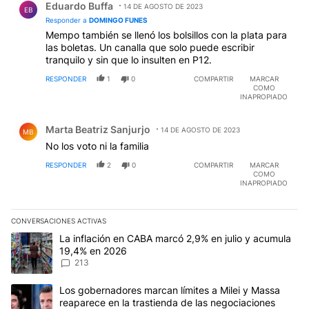
Eduardo Buffa
14 DE AGOSTO DE 2023
EB
Responder a
DOMINGO FUNES
Mempo también se llenó los bolsillos con la plata para
las boletas. Un canalla que solo puede escribir
tranquilo y sin que lo insulten en P12.
RESPONDER
1
0
COMPARTIR
MARCAR
COMO
INAPROPIADO
Comentario de Marta Beatriz Sanjurjo.
Marta Beatriz Sanjurjo
14 DE AGOSTO DE 2023
MB
No los voto ni la familia
RESPONDER
2
0
COMPARTIR
MARCAR
COMO
INAPROPIADO
CONVERSACIONES ACTIVAS
Este listado muestra los artículos con más comentarios en los últim
Un artículo de tendencia con el título "La inflación en CABA marc
La inflación en CABA marcó 2,9% en julio y acumula
19,4% en 2026
213
Un artículo de tendencia con el título "Los gobernadores marcan l
Los gobernadores marcan límites a Milei y Massa
reaparece en la trastienda de las negociaciones