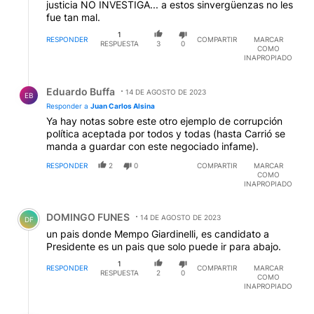
justicia NO INVESTIGA... a estos sinvergüenzas no les
fue tan mal.
1
RESPONDER
COMPARTIR
MARCAR
RESPUESTA
3
0
COMO
INAPROPIADO
Respuesta de Eduardo Buffa.
Eduardo Buffa
14 DE AGOSTO DE 2023
EB
Responder a
Juan Carlos Alsina
Ya hay notas sobre este otro ejemplo de corrupción
política aceptada por todos y todas (hasta Carrió se
manda a guardar con este negociado infame).
RESPONDER
2
0
COMPARTIR
MARCAR
COMO
INAPROPIADO
Comentario de DOMINGO FUNES.
DOMINGO FUNES
14 DE AGOSTO DE 2023
DF
un pais donde Mempo Giardinelli, es candidato a
Presidente es un pais que solo puede ir para abajo.
1
RESPONDER
COMPARTIR
MARCAR
RESPUESTA
2
0
COMO
INAPROPIADO
Respuesta de Eduardo Buffa.