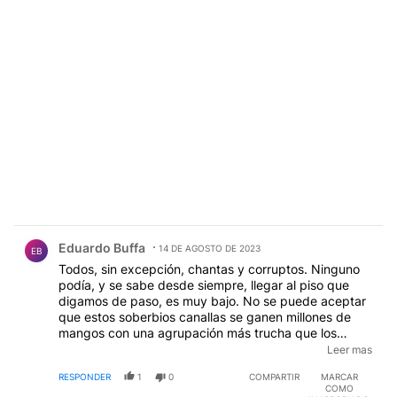
Comentario de Eduardo Buffa.
Eduardo Buffa
14 DE AGOSTO DE 2023
EB
Todos, sin excepción, chantas y corruptos. Ninguno
podía, y se sabe desde siempre, llegar al piso que
digamos de paso, es muy bajo. No se puede aceptar
que estos soberbios canallas se ganen millones de
mangos con una agrupación más trucha que los
dichos de Alberto. Si no se eliminan los colgados del
Leer mas
sistema electoral no salimos más. Recuerdo la guita
RESPONDER
1
0
COMPARTIR
MARCAR
que se ganó el extinto Jorge Abelardo Ramos en 1973
COMO
y entonces ya se hablaba de corrupción porque una