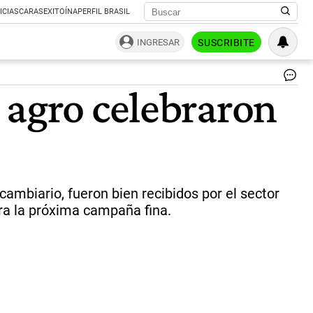
ICIAS
CARAS
EXITOÍNA
PERFIL BRASIL
INGRESAR
SUSCRIBITE
Ro
 agro celebraron
Ros
"Si
bi
no
al
los
50
mi
cambiario, fueron bien recibidos por el sector
de
ra la próxima campaña fina.
to
de
soj
las
pre
rec
ay
|