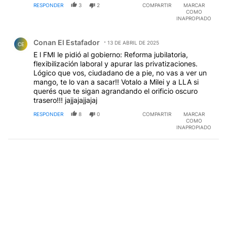
RESPONDER
3
2
COMPARTIR
MARCAR
COMO
INAPROPIADO
Comentario de Conan El Estafador.
Conan El Estafador
13 DE ABRIL DE 2025
CE
E l FMI le pidió al gobierno: Reforma jubilatoria,
flexibilización laboral y apurar las privatizaciones.
Lógico que vos, ciudadano de a pie, no vas a ver un
mango, te lo van a sacar!! Votalo a Milei y a LLA si
querés que te sigan agrandando el orificio oscuro
trasero!!! jajjajajjajaj
RESPONDER
8
0
COMPARTIR
MARCAR
COMO
INAPROPIADO