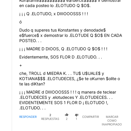
Kon$tante$$$$$$$$$$ e$fuercE$$$$$ x demostrar
en cada posteo lo .ELOTUDO Q $O$.
¡ ¡ ¡ Q .ELOTUDO, x DIIIOOOSSS ! ! !
ó
Dudo q superes tus Konstantes y denodade$
e$fuerce$ x demostrar lo .ELOTUDE Q $O$ EN CADA
POSTEO. . .
¡ ¡ ¡ MADRE D DIOOS, Q .ELOTUDO Q $O$ ! ! !
Evidentemente, SOS FLOR D .ELOTUDO. . .
+
che, TROLL d MIEDRA K. . . TU$ U$UALE$ y
KOTIANA$$$ .ELOTUDECES, ¿$e te oKurren $olite o
te las diKtan?
¡ ¡ ¡ MADRE d DIIIOOOSSS ! ! ! q manera de teclear
.ELOTUDECES y .elotudeces Y .ELOTUDECES. . .
EVIDENTEMENTE SOS 1 FLOR D ¡ ELOTUDO !,
.ELOTUDO. . .
2
RESPONDER
COMPARTIR
MARCAR
RESPUESTAS
2
1
COMO
INAPROPIADO