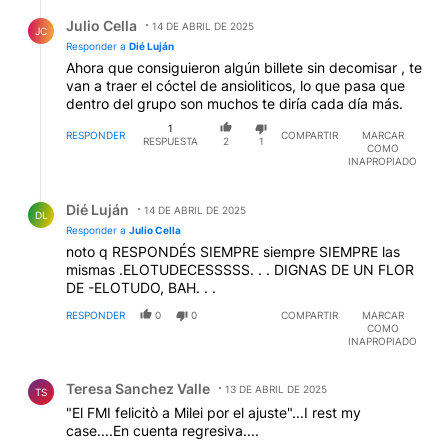
Respuesta de Julio Cella.
Julio Cella
14 DE ABRIL DE 2025
JC
Responder a
Dié Luján
Ahora que consiguieron algún billete sin decomisar , te
van a traer el cóctel de ansioliticos, lo que pasa que
dentro del grupo son muchos te diría cada día más.
1
RESPONDER
COMPARTIR
MARCAR
RESPUESTA
2
1
COMO
INAPROPIADO
Respuesta de Dié Luján.
Dié Luján
14 DE ABRIL DE 2025
DL
Responder a
Julio Cella
noto q RESPONDÉS SIEMPRE siempre SIEMPRE las
mismas .ELOTUDECESSSSS. . . DIGNAS DE UN FLOR
DE -ELOTUDO, BAH. . .
RESPONDER
0
0
COMPARTIR
MARCAR
COMO
INAPROPIADO
Comentario de Teresa Sanchez Valle.
Teresa Sanchez Valle
13 DE ABRIL DE 2025
TS
"El FMI felicitò a Milei por el ajuste"...I rest my
case....En cuenta regresiva....