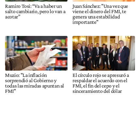
Ramiro Tosi: “Va a haber un
Juan Sánchez: "Una vez que
salto cambiario, pero lo van a
viene el dinero del FMI, te
acotar”
genera una estabilidad
importante"
Muzio: "La inflación
El círculo rojo se apresuró a
sorprendió al Gobierno y
respaldar el acuerdo con el
todas las miradas apuntan al
FMI, el fin del cepo y el
FMI"
sinceramiento del dólar