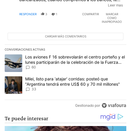
van a dejar comprar hasta 100 mil por mes. Ahora,
Leer mas
andá a sacarlos, estarán disponibles en caja?? es todo
RESPONDER
3
1
COMPARTIR
MARCAR
verso, han "levantado" el cepo para armar un
COMO
corralito, un cuenta gotas que termina como en 2001
INAPROPIADO
porque si los que compraremos dólares a partir de
mañana, los vamos a retirar, NO HABRÁ!
CARGAR MÁS COMENTARIOS
CONVERSACIONES ACTIVAS
Este listado muestra los artículos con más comentarios en los últim
Un artículo de tendencia con el título "Los aviones F 16 sobrevola
Los aviones F 16 sobrevolarán el centro porteño y el
lunes participarán de la celebración de la Fuerza
Aérea
60
Un artículo de tendencia con el título "Milei, listo para 'atajar' 
Milei, listo para 'atajar' corridas: posteó que
"Argentina tendrá entre US$ 60 y 70 mil millones"
33
Gestionado por