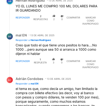
Hernan Rodriguez
13 DE ABRIL DE 2025
HR
YO EL LUNES ME COMPRO 100 MIL DOLARES PARA
IR GUARDANDO
2
RESPONDER
COMPARTIR
MARCAR
RESPUESTAS
2
0
COMO
INAPROPIADO
Respuesta de mal EN.
mal EN
13 DE ABRIL DE 2025
ME
Responder a
Hernan Rodriguez
Creo que todo el que tiene unos pesitos lo hara....No
1000 ...pero aunque sea 50 si arranca a 1000 como
dijeron ni hablar
1
RESPONDER
COMPARTIR
MARCAR
RESPUESTA
3
0
COMO
INAPROPIADO
Respuesta de Adrián Cordobes.
Adrián Cordobes
13 DE ABRIL DE 2025
AC
Responder a
mal EN
el tema es que, como decía un amigo, han limitado la
compra con billete efectivo (es decir, voy al banco
con pesos y compro dólares, te venden 100 por mes),
porque seguramente, como muchos estamos
bancarizados, cuando compremos a los bancos, te