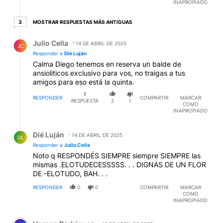
INAPROPIADO
3 respuestas más antiguas
MOSTRAR RESPUESTAS MÁS ANTIGUAS
3
Respuesta de Julio Cella.
Julio Cella
14 DE ABRIL DE 2025
JC
Responder a
Dié Luján
Calma Diego tenemos en reserva un balde de
ansioliticos exclusivo para vos, no traigas a tus
amigos para eso está la quinta.
1
RESPONDER
COMPARTIR
MARCAR
RESPUESTA
2
1
COMO
INAPROPIADO
Respuesta de Dié Luján.
Dié Luján
14 DE ABRIL DE 2025
DL
Responder a
Julio Cella
Noto q RESPONDÉS SIEMPRE siempre SIEMPRE las
mismas .ELOTUDECESSSSS. . . DIGNAS DE UN FLOR
DE -ELOTUDO, BAH. . .
RESPONDER
0
0
COMPARTIR
MARCAR
COMO
INAPROPIADO
Comentario de Hernan Rodriguez.