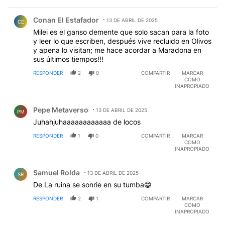
Comentario de Conan El Estafador.
Conan El Estafador
13 DE ABRIL DE 2025
CE
Milei es el ganso demente que solo sacan para la foto
y leer lo que escriben, después vive recluido en Olivos
y apena lo visitan; me hace acordar a Maradona en
sus últimos tiempos!!!
RESPONDER
2
0
COMPARTIR
MARCAR
COMO
INAPROPIADO
Comentario de Pepe Metaverso.
Pepe Metaverso
13 DE ABRIL DE 2025
PM
Juhahjuhaaaaaaaaaaaa de locos
RESPONDER
1
0
COMPARTIR
MARCAR
COMO
INAPROPIADO
Comentario de Samuel Rolda.
Samuel Rolda
13 DE ABRIL DE 2025
SR
De La ruina se sonrie en su tumba😁
RESPONDER
2
1
COMPARTIR
MARCAR
COMO
INAPROPIADO