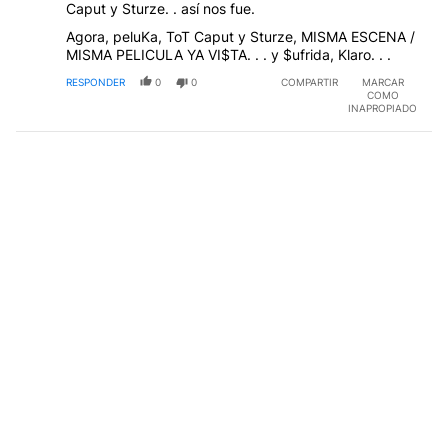
Caput y Sturze. . así nos fue.
Agora, peluKa, ToT Caput y Sturze, MISMA ESCENA /
MISMA PELICULA YA VI$TA. . . y $ufrida, Klaro. . .
RESPONDER
0
0
COMPARTIR
MARCAR
COMO
INAPROPIADO