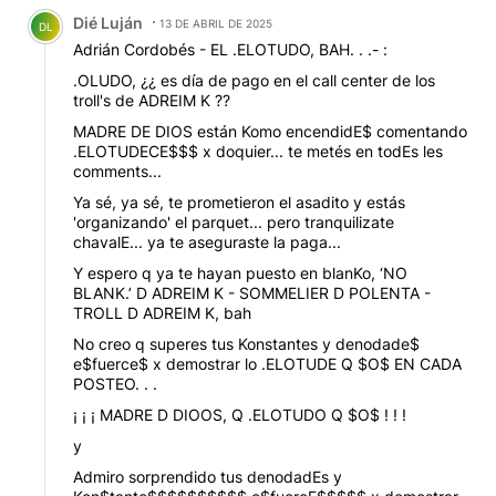
Comentario de Dié Luján.
Dié Luján
13 DE ABRIL DE 2025
DL
Adrián Cordobés - EL .ELOTUDO, BAH. . .- :
.OLUDO, ¿¿ es día de pago en el call center de los
troll's de ADREIM K ??
MADRE DE DIOS están Komo encendidE$ comentando
.ELOTUDECE$$$ x doquier... te metés en todEs les
comments...
Ya sé, ya sé, te prometieron el asadito y estás
'organizando' el parquet... pero tranquilizate
chavalE... ya te aseguraste la paga...
Y espero q ya te hayan puesto en blanKo, ‘NO
BLANK.’ D ADREIM K - SOMMELIER D POLENTA -
TROLL D ADREIM K, bah
No creo q superes tus Konstantes y denodade$
e$fuerce$ x demostrar lo .ELOTUDE Q $O$ EN CADA
POSTEO. . .
¡ ¡ ¡ MADRE D DIOOS, Q .ELOTUDO Q $O$ ! ! !
y
Admiro sorprendido tus denodadEs y