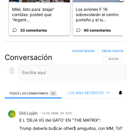
Milei, listo para 'atajar'
Los aviones F 16
corridas: posteó que
sobrevolarán el centro
"Argent...
porteño y el lu...
33 comentarios
60 comentarios
INICIAR SESIÓN
|
CREAR CUENTA
Conversación
SIGA ESTA CO
SEGUIR
LOS MÁS RECIENTES
TODOS LOS COMENTARIOS
83
Todos los comentarios
Comentario de Dié Luján.
Dié Luján
14 DE ABRIL DE 2025
DL
E L 'DEJA VÙ del GATO' EN "THE MATRIX":
Trump debería bu$car other$ amiguitos, con MM, ToT