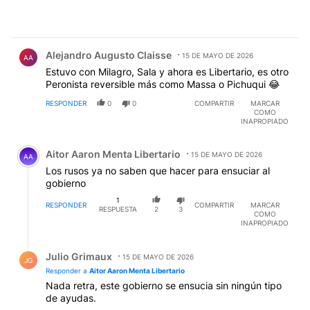
Comentario de Alejandro Augusto Claisse.
Alejandro Augusto Claisse
15 DE MAYO DE 2026
AA
Estuvo con Milagro, Sala y ahora es Libertario, es otro
Peronista reversible más como Massa o Pichuqui 😂
RESPONDER
0
0
COMPARTIR
MARCAR
COMO
INAPROPIADO
Comentario de Aitor Aaron Menta Libertario.
Aitor Aaron Menta Libertario
15 DE MAYO DE 2026
AA
Los rusos ya no saben que hacer para ensuciar al
gobierno
1
RESPONDER
COMPARTIR
MARCAR
RESPUESTA
2
3
COMO
INAPROPIADO
Respuesta de Julio Grimaux.
Julio Grimaux
15 DE MAYO DE 2026
JG
Responder a
Aitor Aaron Menta Libertario
Nada retra, este gobierno se ensucia sin ningún tipo
de ayudas.