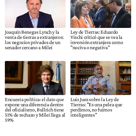
Joaquín Benegas Lynch y la
Ley de Tierras: Eduardo
venta de tierras a extranjeros:
Vischi criticó que se vea la
los negocios privados de un
inversión extranjera como
senador cercano a Milei
"nociva o negativa"
Encuesta política: el dato que
Luis Juez sobre la Ley de
expone una diferencia dentro
Tierras: "Es una pelea que
del oficialismo, Bullrich tiene
perdimos, no fuimos
51% de rechazo y Milei llega al
inteligentes"
59%