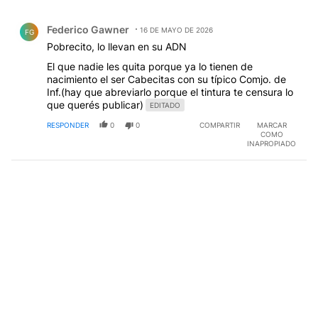
Todos los comentarios
Comentario de Federico Gawner.
Federico Gawner
16 DE MAYO DE 2026
FG
Pobrecito, lo llevan en su ADN
El que nadie les quita porque ya lo tienen de
nacimiento el ser Cabecitas con su típico Comjo. de
Inf.(hay que abreviarlo porque el tintura te censura lo
que querés publicar)
EDITADO
RESPONDER
0
0
COMPARTIR
MARCAR
COMO
INAPROPIADO