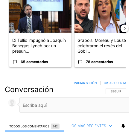
Di Tullio impugnó a Joaquín
Grabois, Moreau y Lousteau
Benegas Lynch por un
celebraron el revés del
presun...
Gobi...
65 comentarios
78 comentarios
INICIAR SESIÓN
|
CREAR CUENTA
Conversación
SIGA ESTA CO
SEGUIR
LOS MÁS RECIENTES
TODOS LOS COMENTARIOS
142