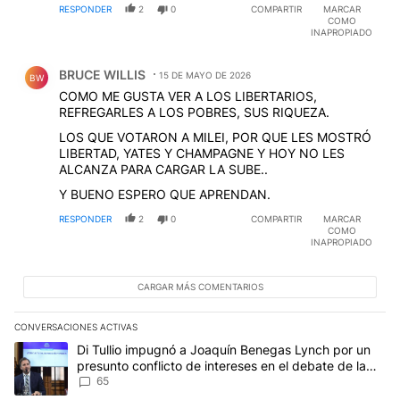
RESPONDER
2
0
COMPARTIR
MARCAR
COMO
INAPROPIADO
Comentario de BRUCE WILLIS.
BRUCE WILLIS
15 DE MAYO DE 2026
BW
COMO ME GUSTA VER A LOS LIBERTARIOS,
REFREGARLES A LOS POBRES, SUS RIQUEZA.
LOS QUE VOTARON A MILEI, POR QUE LES MOSTRÓ
LIBERTAD, YATES Y CHAMPAGNE Y HOY NO LES
ALCANZA PARA CARGAR LA SUBE..
Y BUENO ESPERO QUE APRENDAN.
RESPONDER
2
0
COMPARTIR
MARCAR
COMO
INAPROPIADO
CARGAR MÁS COMENTARIOS
CONVERSACIONES ACTIVAS
Este listado muestra los artículos con más comentarios en los últim
Un artículo de tendencia con el título "Di Tullio impugnó a Joaqu
Di Tullio impugnó a Joaquín Benegas Lynch por un
presunto conflicto de intereses en el debate de la
Ley de Tierras
65