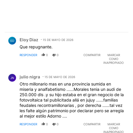
Comentario de Eloy Diaz.
Eloy Diaz
15 DE MAYO DE 2026
ED
Que repugnante.
RESPONDER
0
0
COMPARTIR
MARCAR
COMO
INAPROPIADO
Comentario de julio nigra.
julio nigra
15 DE MAYO DE 2026
JN
Otro millonario mas en una provincia sumida en
miseria y analfabetismo ......Morales tenia un audi de
250.000 dls .y su hijo estaba en el gran negocio de la
fotovoltaica tal publicitada allá en jujuy ......familias
feudales recontramillonarias , por derecha ......tal vez
les falte algún patrimonio por declarar pero se arregla
al mejor estilo Adorno ....
RESPONDER
0
0
COMPARTIR
MARCAR
COMO
INAPROPIADO