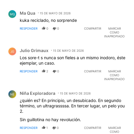
Comentario de Ma Qua.
Ma Qua
15 DE MAYO DE 2026
MQ
kuka reciclado, no sorprende
RESPONDER
0
0
COMPARTIR
MARCAR
COMO
INAPROPIADO
Comentario de Julio Grimaux.
Julio Grimaux
15 DE MAYO DE 2026
JG
Los sore-t s nunca son fieles a un mismo inodoro, éste
ejemplar, un caso.
RESPONDER
2
0
COMPARTIR
MARCAR
COMO
INAPROPIADO
Comentario de Niña Exploradora.
Niña Exploradora
15 DE MAYO DE 2026
NE
¿quién es? En principio, un desubicado. En segundo
término, un ultragrassssa. En tercer lugar, un pelo you
2.
Sin guillotina no hay revolución.
RESPONDER
1
0
COMPARTIR
MARCAR
COMO