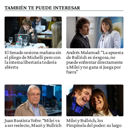
TAMBIÉN TE PUEDE INTERESAR
El Senado sesiona mañana sin
Andrés Malamud: “La apuesta
el pliego de Michelli pero con
de Bullrich es riesgosa, no
la interna libertaria todavía
puede enfrentar directamente
abierta
a Milei y no gana si juega por
fuera”
Juan Bautista Yofre: “Milei va
Milei y Bullrich, los
a ser reelecto, Macri y Bullrich
Pimpinela del poder: su largo