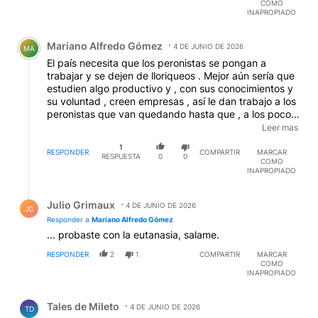
COMO
INAPROPIADO
Comentario de Mariano Alfredo Gómez.
Mariano Alfredo Gómez
4 DE JUNIO DE 2026
MA
El país necesita que los peronistas se pongan a
trabajar y se dejen de lloriqueos . Mejor aún sería que
estudien algo productivo y , con sus conocimientos y
su voluntad , creen empresas , así le dan trabajo a los
peronistas que van quedando hasta que , a los pocos
que van quedando , se les pasen la ganas de
Leer mas
reclamar derecho al trabajo porque , después , viven
1
criticando a los empleadores .
RESPONDER
COMPARTIR
MARCAR
RESPUESTA
0
0
COMO
INAPROPIADO
Respuesta de Julio Grimaux.
Julio Grimaux
4 DE JUNIO DE 2026
JG
Responder a
Mariano Alfredo Gómez
... probaste con la eutanasia, salame.
RESPONDER
2
1
COMPARTIR
MARCAR
COMO
INAPROPIADO
Comentario de Tales de Mileto.
Tales de Mileto
4 DE JUNIO DE 2026
TD