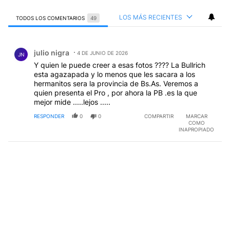
LOS MÁS RECIENTES
TODOS LOS COMENTARIOS
49
Todos los comentarios
Comentario de julio nigra.
julio nigra
4 DE JUNIO DE 2026
JN
Y quien le puede creer a esas fotos ???? La Bullrich
esta agazapada y lo menos que les sacara a los
hermanitos sera la provincia de Bs.As. Veremos a
quien presenta el Pro , por ahora la PB .es la que
mejor mide .....lejos .....
RESPONDER
0
0
COMPARTIR
MARCAR
COMO
INAPROPIADO