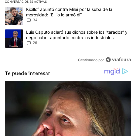
CONVERSACIONES ACTIVAS
Este listado muestra los artículos con más comentarios en los últim
Un artículo de tendencia con el título "Kicillof apuntó contra Milei 
Kicillof apuntó contra Milei por la suba de la
morosidad: “El lío lo armó él”
34
Un artículo de tendencia con el título "Luis Caputo aclaró sus dic
Luis Caputo aclaró sus dichos sobre los “tarados” y
negó haber apuntado contra los industriales
26
Gestionado por