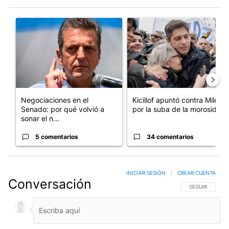
Este listado muestra los artículos con más comentarios en los últim
Un artículo de tendencia con el título "Negociaciones en el Se
Un artículo de tendencia con el
Negociaciones en el
Kicillof apuntó contra Milei
Senado: por qué volvió a
por la suba de la morosida...
sonar el n...
5 comentarios
34 comentarios
INICIAR SESIÓN
|
CREAR CUENTA
Conversación
SIGA ESTA CO
SEGUIR