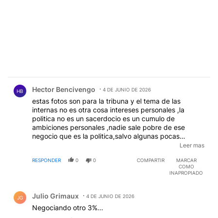
Comentario de Hector Bencivengo.
Hector Bencivengo
4 DE JUNIO DE 2026
HB
estas fotos son para la tribuna y el tema de las
internas no es otra cosa intereses personales ,la
politica no es un sacerdocio es un cumulo de
ambiciones personales ,nadie sale pobre de ese
negocio que es la politica,salvo algunas pocas
ecepciones quienes llegan no se retiran a una vida
Leer mas
austera,dice el refran : que en huella larga se
RESPONDER
0
0
COMPARTIR
MARCAR
acomodan las cargas, eso es la politica en esta
COMO
argentina cada uno acomoda sus cargas a costa de
INAPROPIADO
otros ,no viene por delante una campaña electoral
Comentario de Julio Grimaux.
que seguramente ya se largo y ya muchos muestran
Julio Grimaux
la hilacha fallandole la memoria con un alzehimer
4 DE JUNIO DE 2026
JG
selectivo,quien destruyo ahora se parece a la
Negociando otro 3%...
arquitecta egipcia promete construir lo que derrumbo