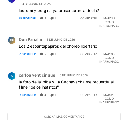
4 DE JUNIO DE 2026
ladrorni y bergina ya presentaron la decla?
RESPONDER
3
1
COMPARTIR
MARCAR
COMO
INAPROPIADO
Comentario de Don Pañalín.
Don Pañalín
3 DE JUNIO DE 2026
DP
Los 2 espantapajaros del choreo libertario
RESPONDER
5
1
COMPARTIR
MARCAR
COMO
INAPROPIADO
Comentario de carlos venticinque.
carlos venticinque
3 DE JUNIO DE 2026
CV
la foto de la"piba y La Cachavacha me recuerda al
filme "bajos instintos".
RESPONDER
4
1
COMPARTIR
MARCAR
COMO
INAPROPIADO
CARGAR MÁS COMENTARIOS