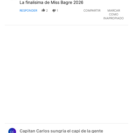
La finalisima de Miss Bagre 2026
RESPONDER
2
1
COMPARTIR
MARCAR
COMO
INAPROPIADO
Comentario de Capitan Carlos sungria el capi de la gent
Capitan Carlos sungria el capi de la gente
CC