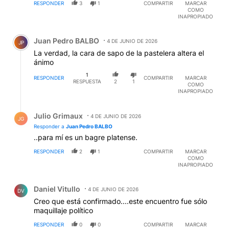
RESPONDER
3
1
COMPARTIR
MARCAR
COMO
INAPROPIADO
Comentario de Juan Pedro BALBO.
Juan Pedro BALBO
4 DE JUNIO DE 2026
JP
La verdad, la cara de sapo de la pastelera altera el
ánimo
1
RESPONDER
COMPARTIR
MARCAR
RESPUESTA
2
1
COMO
INAPROPIADO
Respuesta de Julio Grimaux.
Julio Grimaux
4 DE JUNIO DE 2026
JG
Responder a
Juan Pedro BALBO
..para mí es un bagre platense.
RESPONDER
2
1
COMPARTIR
MARCAR
COMO
INAPROPIADO
Comentario de Daniel Vitullo.
Daniel Vitullo
4 DE JUNIO DE 2026
DV
Creo que está confirmado....este encuentro fue sólo
maquillaje político
RESPONDER
0
0
COMPARTIR
MARCAR