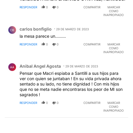
RESPONDER
0
0
COMPARTIR
MARCAR
COMO
INAPROPIADO
Comentario de carlos bonfiglio.
carlos bonfiglio
29 DE MARZO DE 2023
CB
la mesa parece un.........
RESPONDER
0
0
COMPARTIR
MARCAR
COMO
INAPROPIADO
Comentario de Anibal Angel Agosta.
Anibal Angel Agosta
29 DE MARZO DE 2023
AA
Pensar que Macri espiaba a Santilli a sus hijos para
ver con quien se juntaban ! En su vida privada ahora
sentado a su lado, no tiene dignidad ! Con mis hijos
que no se meta nadie encontraras los peor de MI son
sagrados !
RESPONDER
0
0
COMPARTIR
MARCAR
COMO
INAPROPIADO