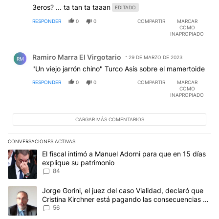
3eros? ... ta tan ta taaan
EDITADO
RESPONDER
0
0
COMPARTIR
MARCAR
COMO
INAPROPIADO
Comentario de Ramiro Marra El Virgotario.
Ramiro Marra El Virgotario
29 DE MARZO DE 2023
RM
"Un viejo jarrón chino" Turco Asís sobre el mamertoide
RESPONDER
0
0
COMPARTIR
MARCAR
COMO
INAPROPIADO
CARGAR MÁS COMENTARIOS
CONVERSACIONES ACTIVAS
Este listado muestra los artículos con más comentarios en los últim
Un artículo de tendencia con el título "El fiscal intimó a Manuel 
El fiscal intimó a Manuel Adorni para que en 15 días
explique su patrimonio
84
Un artículo de tendencia con el título "Jorge Gorini, el juez del
Jorge Gorini, el juez del caso Vialidad, declaró que
Cristina Kirchner está pagando las consecuencias de
cometer "un delito comprobado"
56