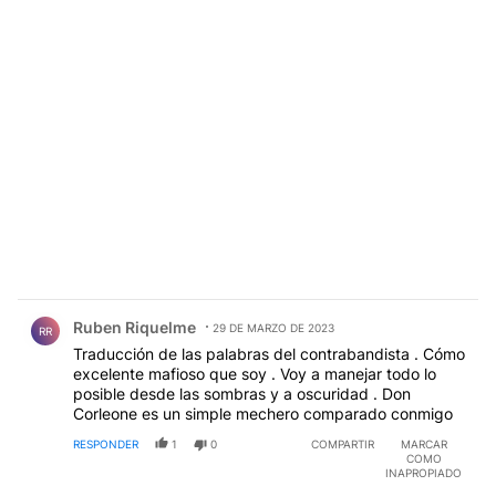
Comentario de Ruben Riquelme.
Ruben Riquelme
29 DE MARZO DE 2023
RR
Traducción de las palabras del contrabandista . Cómo
excelente mafioso que soy . Voy a manejar todo lo
posible desde las sombras y a oscuridad . Don
Corleone es un simple mechero comparado conmigo
RESPONDER
1
0
COMPARTIR
MARCAR
COMO
INAPROPIADO