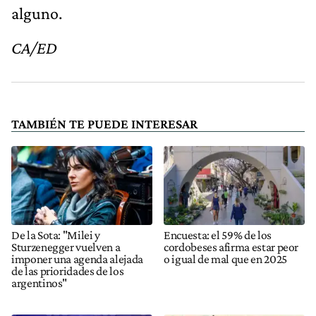
alguno.
CA/ED
TAMBIÉN TE PUEDE INTERESAR
De la Sota: "Milei y
Encuesta: el 59% de los
Sturzenegger vuelven a
cordobeses afirma estar peor
imponer una agenda alejada
o igual de mal que en 2025
de las prioridades de los
argentinos"