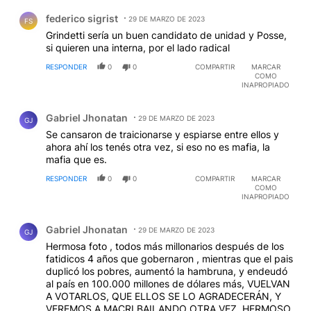
Comentario de federico sigrist.
federico sigrist
29 DE MARZO DE 2023
FS
Grindetti sería un buen candidato de unidad y Posse,
si quieren una interna, por el lado radical
RESPONDER
0
0
COMPARTIR
MARCAR
COMO
INAPROPIADO
Comentario de Gabriel Jhonatan.
Gabriel Jhonatan
29 DE MARZO DE 2023
GJ
Se cansaron de traicionarse y espiarse entre ellos y
ahora ahí los tenés otra vez, si eso no es mafia, la
mafia que es.
RESPONDER
0
0
COMPARTIR
MARCAR
COMO
INAPROPIADO
Comentario de Gabriel Jhonatan.
Gabriel Jhonatan
29 DE MARZO DE 2023
GJ
Hermosa foto , todos más millonarios después de los
fatidicos 4 años que gobernaron , mientras que el pais
duplicó los pobres, aumentó la hambruna, y endeudó
al país en 100.000 millones de dólares más, VUELVAN
A VOTARLOS, QUE ELLOS SE LO AGRADECERÁN, Y
VEREMOS A MACRI BAILANDO OTRA VEZ, HERMOSO.