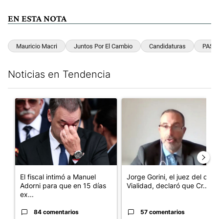
EN ESTA NOTA
Mauricio Macri
Juntos Por El Cambio
Candidaturas
PASO
Noticias en Tendencia
Este listado muestra los artículos con más comentarios en los últim
Un artículo de tendencia con el título "El fiscal intimó a Manue
Un artículo de tendencia con e
El fiscal intimó a Manuel
Jorge Gorini, el juez del caso
Adorni para que en 15 días
Vialidad, declaró que Cr...
ex...
84 comentarios
57 comentarios