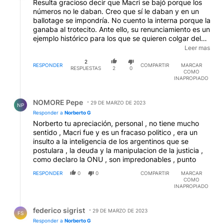
Resulta gracioso decir que Macri se bajó porque los
números no le daban. Creo que sí le daban y en un
ballotage se impondría. No cuento la interna porque la
ganaba al trotecito. Ante ello, su renunciamiento es un
ejemplo histórico para los que se quieren colgar del
pincel como sea, aún sabiendo que están lejísimos de
Leer mas
ganar. Y en estos casos, también deberían hacer su
2
renunciamiento patriota para no desgastar a sus
RESPONDER
COMPARTIR
MARCAR
RESPUESTAS
2
0
COMO
partidos. En JxC, por ejemplo, debieran hacerlo
INAPROPIADO
Manes y Morales. Y en el FdT, para qué siguen con
Wado, Grabois, Alberto, Urribarri, y otros más ?. Den
Respuesta de NOMORE Pepe.
su ejemplo y bájense. No especulen con apretar para
NOMORE Pepe
29 DE MARZO DE 2023
NP
agarrar cualquier cosa ¡¡¡¡¡
Responder a
Norberto G
Norberto tu apreciación, personal , no tiene mucho
sentido , Macri fue y es un fracaso politico , era un
insulto a la inteligencia de los argentinos que se
postulara , la deuda y la manipulacion de la justicia ,
como declaro la ONU , son impredonables , punto
RESPONDER
0
0
COMPARTIR
MARCAR
COMO
INAPROPIADO
Respuesta de federico sigrist.
federico sigrist
29 DE MARZO DE 2023
FS
Responder a
Norberto G