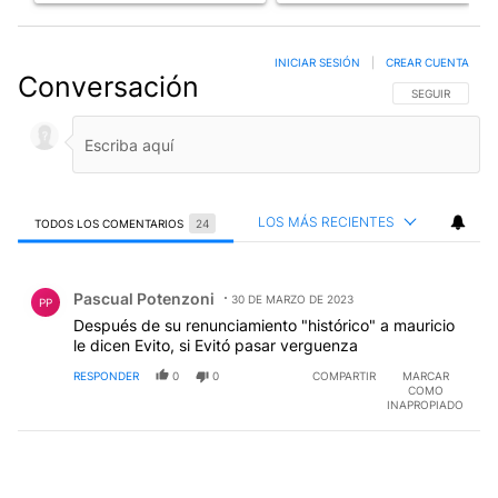
INICIAR SESIÓN
|
CREAR CUENTA
Conversación
SIGA ESTA CO
SEGUIR
LOS MÁS RECIENTES
TODOS LOS COMENTARIOS
24
Todos los comentarios
Comentario de Pascual Potenzoni.
Pascual Potenzoni
30 DE MARZO DE 2023
PP
Después de su renunciamiento "histórico" a mauricio
le dicen Evito, si Evitó pasar verguenza
RESPONDER
0
0
COMPARTIR
MARCAR
COMO
INAPROPIADO