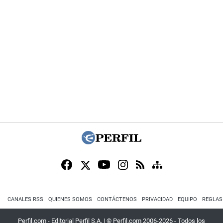
CANALES RSS
QUIENES SOMOS
CONTÁCTENOS
PRIVACIDAD
EQUIPO
REGLAS
Perfil.com - Editorial Perfil S.A.
| © Perfil.com 2006-2026 - Todos los