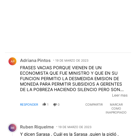
Comentario de Adriana Pintos.
Adriana Pintos
19 DE MARZO DE 2023
AP
FRASES VACIAS PORQUE VIENEN DE UN
ECONOMISTA QUE FUE MINISTRO Y QUE EN SU
FUNCION PERMITIO LA DESMEDIDA EMISION DE
MONEDA PARA PERMITIR SUBSIDIOS A GERENTES
DE LA POBREZA HACIENDO SILENCIO PERO SON
VACIAS DE CONTENIDO PORQUE SI SE TOMARAN
Leer mas
LAS MEDIDAS CORRECTAS ARGENTINA SALDRIA
RESPONDER
1
0
COMPARTIR
MARCAR
ENSEGUIDA POR LA SITUACION MUNDIAL LO SABE
COMO
HASTA EL MAS IGNORANTE QUE EL FMI PRESTA US$
INAPROPIADO
PARA QUE LE PAGUEN PORQUE EL "DEUDOR" TIENE
Comentario de Ruben Riquelme.
FUNDAMENTOS A NO ENGAÑAR CON ALARMISMOS
Ruben Riquelme
ABSURDOS
19 DE MARZO DE 2023
RR
Y dicen Sarasa . Cuál es la Sarasa .quien la pidió ,