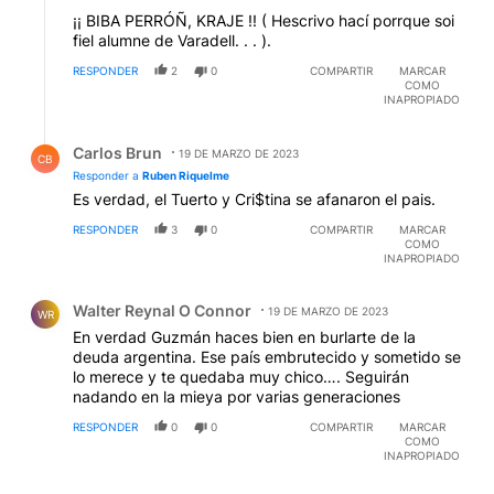
¡¡ BIBA PERRÓÑ, KRAJE !! ( Hescrivo hací porrque soi
fiel alumne de Varadell. . . ).
RESPONDER
2
0
COMPARTIR
MARCAR
COMO
INAPROPIADO
Respuesta de Carlos Brun.
Carlos Brun
19 DE MARZO DE 2023
CB
Responder a
Ruben Riquelme
Es verdad, el Tuerto y Cri$tina se afanaron el pais.
RESPONDER
3
0
COMPARTIR
MARCAR
COMO
INAPROPIADO
Comentario de Walter Reynal O Connor.
Walter Reynal O Connor
19 DE MARZO DE 2023
WR
En verdad Guzmán haces bien en burlarte de la
deuda argentina. Ese país embrutecido y sometido se
lo merece y te quedaba muy chico…. Seguirán
nadando en la mieya por varias generaciones
RESPONDER
0
0
COMPARTIR
MARCAR
COMO
INAPROPIADO