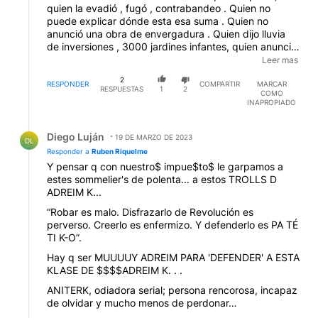
quien la evadió , fugó , contrabandeo . Quien no
puede explicar dónde esta esa suma . Quien no
anunció una obra de envergadura . Quien dijo lluvia
de inversiones , 3000 jardines infantes, quien anunció
la ruta 11 cómo autopista. Quien compró aviones
Leer mas
chatarra desactivados en Francia, que no vuelan , ni
2
volarán . Es tan largo el prontuario imposible de
RESPONDER
COMPARTIR
MARCAR
RESPUESTAS
1
2
COMO
enumerar. Y encima pretenden volver para que . Si ya
INAPROPIADO
destruyeron robaron y saquearon casi todo
Respuesta de Diego Luján.
Diego Luján
19 DE MARZO DE 2023
DL
Responder a
Ruben Riquelme
Y pensar q con nuestro$ impue$to$ le garpamos a
estes sommelier's de polenta... a estos TROLLS D
ADREIM K...
“Robar es malo. Disfrazarlo de Revolución es
perverso. Creerlo es enfermizo. Y defenderlo es PA TÉ
TI K-O”.
Hay q ser MUUUUY ADREIM PARA 'DEFENDER' A ESTA
KLASE DE $$$$ADREIM K. . .
ANITERK, odiadora serial; persona rencorosa, incapaz
de olvidar y mucho menos de perdonar…