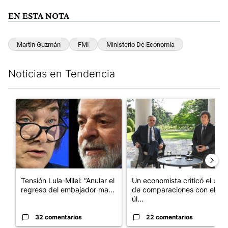
EN ESTA NOTA
Martín Guzmán
FMI
Ministerio De Economía
Noticias en Tendencia
Este listado muestra los artículos con más comentarios en los últim
Un artículo de tendencia con el título "Tensión Lula-Milei: “A
Un artículo de tendencia con 
Tensión Lula-Milei: “Anular el
Un economista criticó el uso
regreso del embajador ma...
de comparaciones con el
úl...
32 comentarios
22 comentarios