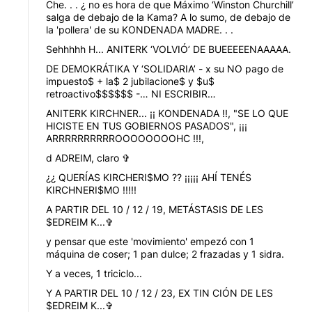
Che. . . ¿ no es hora de que Máximo ‘Winston Churchill’
salga de debajo de la Kama? A lo sumo, de debajo de
la 'pollera' de su KONDENADA MADRE. . .
Sehhhhh H... ANITERK ‘VOLVIÓ’ DE BUEEEEENAAAAA.
DE DEMOKRÁTIKA Y ‘SOLIDARIA’ - x su NO pago de
impuesto$ + la$ 2 jubilacione$ y $u$
retroactivo$$$$$$ -… NI ESCRIBIR…
ANITERK KIRCHNER... ¡¡ KONDENADA !!, "SE LO QUE
HICISTE EN TUS GOBIERNOS PASADOS", ¡¡¡
ARRRRRRRRRROOOOOOOOHC !!!,
d ADREIM, claro ✞
¿¿ QUERÍAS KIRCHERI$MO ?? ¡¡¡¡¡ AHÍ TENÉS
KIRCHNERI$MO !!!!!
A PARTIR DEL 10 / 12 / 19, METÁSTASIS DE LES
$EDREIM K...✞
y pensar que este 'movimiento' empezó con 1
máquina de coser; 1 pan dulce; 2 frazadas y 1 sidra.
Y a veces, 1 triciclo...
Y A PARTIR DEL 10 / 12 / 23, EX TIN CIÓN DE LES
$EDREIM K...✞