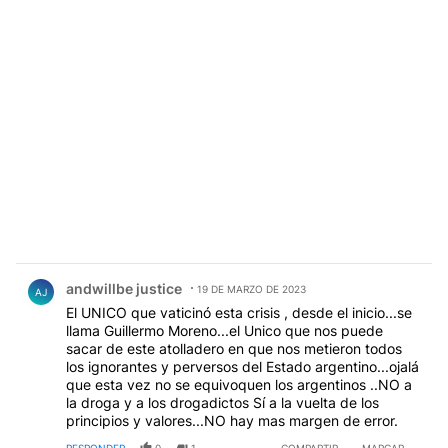
Comentario de andwillbe justice.
andwillbe justice
19 DE MARZO DE 2023
AJ
El UNICO que vaticinó esta crisis , desde el inicio...se
llama Guillermo Moreno...el Unico que nos puede
sacar de este atolladero en que nos metieron todos
los ignorantes y perversos del Estado argentino...ojalá
que esta vez no se equivoquen los argentinos ..NO a
la droga y a los drogadictos Sí a la vuelta de los
principios y valores...NO hay mas margen de error.