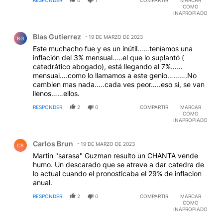
RESPONDER
0
1
COMPARTIR
MARCAR
COMO
INAPROPIADO
Comentario de Blas Gutierrez.
Blas Gutierrez
19 DE MARZO DE 2023
BG
Este muchacho fue y es un inútil……teníamos una
inflación del 3% mensual…..el que lo suplantó (
catedrático abogado), está llegando al 7%……
mensual….como lo llamamos a este genio……….No
cambien mas nada…..cada ves peor…..eso si, se van
llenos……ellos.
RESPONDER
2
0
COMPARTIR
MARCAR
COMO
INAPROPIADO
Comentario de Carlos Brun.
Carlos Brun
19 DE MARZO DE 2023
CB
Martin "sarasa" Guzman resulto un CHANTA vende
humo. Un descarado que se atreve a dar catedra de
lo actual cuando el pronosticaba el 29% de inflacion
anual.
RESPONDER
2
0
COMPARTIR
MARCAR
COMO
INAPROPIADO