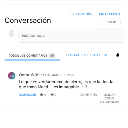
INICIAR SESIÓN
|
CREAR CUENTA
Conversación
SIGA ESTA CO
SEGUIR
LOS MÁS RECIENTES
TODOS LOS COMENTARIOS
89
Todos los comentarios
Comentario de Omar Witt.
Omar Witt
19 DE MARZO DE 2023
OW
Lo que es verdaderamente cierto, es que la deuda
que tomo Macri..., es impagable...!!!!
RESPONDER
0
0
COMPARTIR
MARCAR
COMO
INAPROPIADO