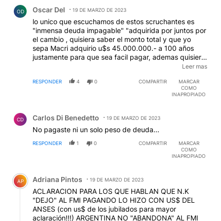
Comentario de Oscar Del.
Oscar Del
19 DE MARZO DE 2023
OD
lo unico que escuchamos de estos scruchantes es
"inmensa deuda impagable" "adquirida por juntos por
el cambio , quisiera saber el monto total y que yo
sepa Macri adquirio u$s 45.000.000.- a 100 años
justamente para que sea facil pagar, ademas quisiera
saber de ese prestamo cuanto han pagado uds los
Leer mas
del frente de todos.- me da la impresion que lo de uds
RESPONDER
4
0
COMPARTIR
MARCAR
sólo es camelo para tapar toda la deuda externa,
COMO
interna e interna (en pesos = leliq) ajustable por valor
INAPROPIADO
dolar sin contar emision monetaria tan grande que es
Comentario de Carlos Di Benedetto.
imposible determinar importe, para hacer su fiesta, no
Carlos Di Benedetto
pensando en pagarla y dejarla de herencia para
19 DE MARZO DE 2023
CD
proximos gobiernos.-
No pagaste ni un solo peso de deuda...
RESPONDER
1
0
COMPARTIR
MARCAR
COMO
INAPROPIADO
Comentario de Adriana Pintos.
Adriana Pintos
19 DE MARZO DE 2023
AP
ACLARACION PARA LOS QUE HABLAN QUE N.K
"DEJO" AL FMI PAGANDO LO HIZO CON US$ DEL
ANSES (con us$ de los jubilados para mayor
aclaración!!!) ARGENTINA NO "ABANDONA" AL FMI