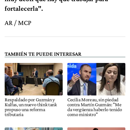
fortalecerla".
AR / MCP
TAMBIÉN TE PUEDE INTERESAR
Respaldado por Guzmán y
Cecilia Moreau, sin piedad
Kulfas, un nuevo think tank
contra Martín Guzmán: "Me
propuso una reforma
da vergüenza haberlo tenido
tributaria
como ministro"