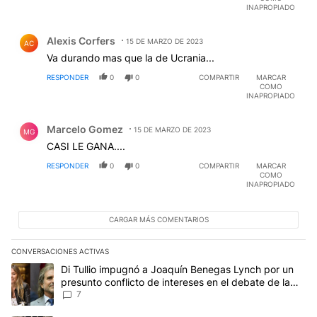
INAPROPIADO
Comentario de Alexis Corfers.
Alexis Corfers
15 DE MARZO DE 2023
AC
Va durando mas que la de Ucrania...
RESPONDER
0
0
COMPARTIR
MARCAR
COMO
INAPROPIADO
Comentario de Marcelo Gomez.
Marcelo Gomez
15 DE MARZO DE 2023
MG
CASI LE GANA....
RESPONDER
0
0
COMPARTIR
MARCAR
COMO
INAPROPIADO
CARGAR MÁS COMENTARIOS
CONVERSACIONES ACTIVAS
Este listado muestra los artículos con más comentarios en los últim
Un artículo de tendencia con el título "Di Tullio impugnó a Joaquí
Di Tullio impugnó a Joaquín Benegas Lynch por un
presunto conflicto de intereses en el debate de la
Ley de Tierras
7