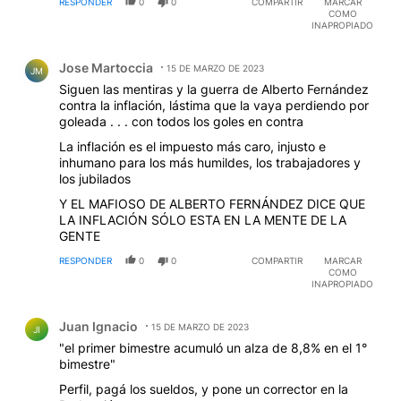
RESPONDER
0
0
COMPARTIR
MARCAR
COMO
INAPROPIADO
Comentario de Jose Martoccia.
Jose Martoccia
15 DE MARZO DE 2023
JM
Siguen las mentiras y la guerra de Alberto Fernández
contra la inflación, lástima que la vaya perdiendo por
goleada . . . con todos los goles en contra
La inflación es el impuesto más caro, injusto e
inhumano para los más humildes, los trabajadores y
los jubilados
Y EL MAFIOSO DE ALBERTO FERNÁNDEZ DICE QUE
LA INFLACIÓN SÓLO ESTA EN LA MENTE DE LA
GENTE
RESPONDER
0
0
COMPARTIR
MARCAR
COMO
INAPROPIADO
Comentario de Juan Ignacio.
Juan Ignacio
15 DE MARZO DE 2023
JI
"el primer bimestre acumuló un alza de 8,8% en el 1°
bimestre"
Perfil, pagá los sueldos, y pone un corrector en la