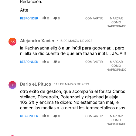
Redacción.
Atte
RESPONDER
0
0
COMPARTIR
MARCAR
COMO
INAPROPIADO
Comentario de Alejandro Xavier.
Alejandro Xavier
15 DE MARZO DE 2023
AX
la Kachavacha eligió a un inútil para gobernar... pero
ni ella se dio cuenta de que era taaaan inútil... JAJA!!!
RESPONDER
0
0
COMPARTIR
MARCAR
COMO
INAPROPIADO
Comentario de Dario eL Pituco.
Dario eL Pituco
15 DE MARZO DE 2023
DE
otro exito de gestion, que acompaña el forista Carlos
stellaco, Discepolin, Potenzoni y gigachad jajajaja
102.5% y encima te dicen: No estamos tan mal, le
comen las medias a la cerruti los termocefalicos esos
RESPONDER
0
0
COMPARTIR
MARCAR
COMO
INAPROPIADO
Comentario de Gustavo Grimaldi.