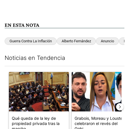
EN ESTA NOTA
Guerra Contra La Inflación
Alberto Fernández
Anuncio
Ec
Noticias en Tendencia
Este listado muestra los artículos con más comentarios en los últim
Un artículo de tendencia con el título "Qué queda de la ley de p
Un artículo de tendencia con e
Qué queda de la ley de
Grabois, Moreau y Lousteau
propiedad privada tras la
celebraron el revés del
marcha...
Gobi...