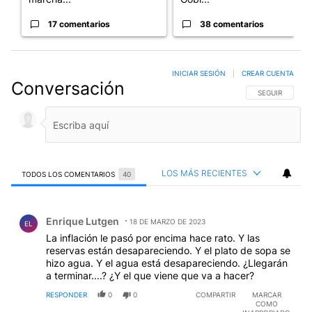
17 comentarios
38 comentarios
INICIAR SESIÓN
|
CREAR CUENTA
Conversación
SIGA ESTA CO
SEGUIR
LOS MÁS RECIENTES
TODOS LOS COMENTARIOS
40
Todos los comentarios
Comentario de Enrique Lutgen.
Enrique Lutgen
18 DE MARZO DE 2023
EL
La inflación le pasó por encima hace rato. Y las
reservas están desapareciendo. Y el plato de sopa se
hizo agua. Y el agua está desapareciendo. ¿Llegarán
a terminar....? ¿Y el que viene que va a hacer?
RESPONDER
0
0
COMPARTIR
MARCAR
COMO