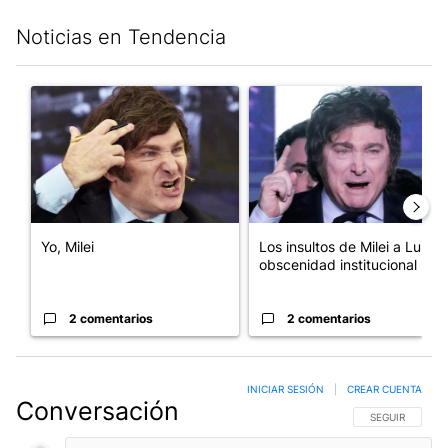
Noticias en Tendencia
Este listado muestra los artículos con más comentarios en los últim
Un artículo de tendencia con el título "Yo, Milei" con 2 comentar
Un artículo de tendencia con el
Yo, Milei
Los insultos de Milei a Lula:
obscenidad institucional
2 comentarios
2 comentarios
INICIAR SESIÓN
|
CREAR CUENTA
Conversación
SIGA ESTA CO
SEGUIR