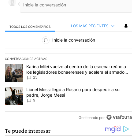
LOS MÁS RECIENTES
TODOS LOS COMENTARIOS
Todos los comentarios
Inicie la conversación
CONVERSACIONES ACTIVAS
Este listado muestra los artículos con más comentarios en los últim
Un artículo de tendencia con el título "Karina Milei vuelve al cen
Karina Milei vuelve al centro de la escena: reúne a
los legisladores bonaerenses y acelera el armado
para 2027
25
Un artículo de tendencia con el título "Lionel Messi llegó a Rosar
Lionel Messi llegó a Rosario para despedir a su
padre, Jorge Messi
9
Gestionado por