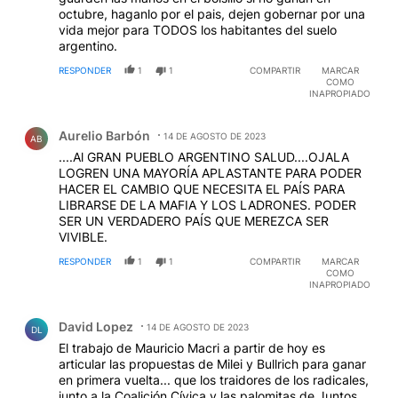
octubre, haganlo por el pais, dejen gobernar por una
vida mejor para TODOS los habitantes del suelo
argentino.
RESPONDER
1
1
COMPARTIR
MARCAR
COMO
INAPROPIADO
Comentario de Aurelio Barbón.
Aurelio Barbón
14 DE AGOSTO DE 2023
AB
....Al GRAN PUEBLO ARGENTINO SALUD....OJALA
LOGREN UNA MAYORÍA APLASTANTE PARA PODER
HACER EL CAMBIO QUE NECESITA EL PAÍS PARA
LIBRARSE DE LA MAFIA Y LOS LADRONES. PODER
SER UN VERDADERO PAÍS QUE MEREZCA SER
VIVIBLE.
RESPONDER
1
1
COMPARTIR
MARCAR
COMO
INAPROPIADO
Comentario de David Lopez.
David Lopez
14 DE AGOSTO DE 2023
DL
El trabajo de Mauricio Macri a partir de hoy es
articular las propuestas de Milei y Bullrich para ganar
en primera vuelta... que los traidores de los radicales,
junto a la Coalición Cívica y las palomitas de Juntos