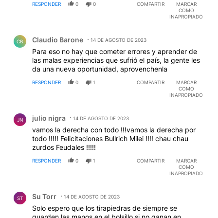
RESPONDER
0
0
COMPARTIR
MARCAR
COMO
INAPROPIADO
Comentario de Claudio Barone.
Claudio Barone
14 DE AGOSTO DE 2023
CB
Para eso no hay que cometer errores y aprender de
las malas experiencias que sufrió el país, la gente les
da una nueva oportunidad, aprovenchenla
RESPONDER
0
1
COMPARTIR
MARCAR
COMO
INAPROPIADO
Comentario de julio nigra.
julio nigra
14 DE AGOSTO DE 2023
JN
vamos la derecha con todo !!!vamos la derecha por
todo !!!!! Felicitaciones Bullrich Milei !!!! chau chau
zurdos Feudales !!!!!
RESPONDER
0
1
COMPARTIR
MARCAR
COMO
INAPROPIADO
Comentario de Su Torr.
Su Torr
14 DE AGOSTO DE 2023
ST
Solo espero que los tirapiedras de siempre se
guarden las manos en el bolsillo si no ganan en