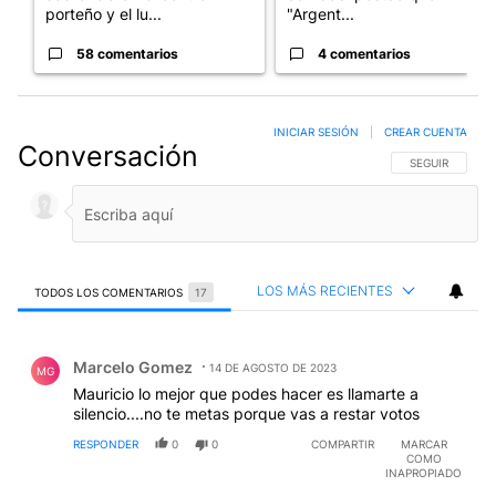
porteño y el lu...
"Argent...
58 comentarios
4 comentarios
INICIAR SESIÓN
|
CREAR CUENTA
Conversación
SIGA ESTA CO
SEGUIR
LOS MÁS RECIENTES
TODOS LOS COMENTARIOS
17
Todos los comentarios
Comentario de Marcelo Gomez.
Marcelo Gomez
14 DE AGOSTO DE 2023
MG
Mauricio lo mejor que podes hacer es llamarte a
silencio....no te metas porque vas a restar votos
RESPONDER
0
0
COMPARTIR
MARCAR
COMO
INAPROPIADO