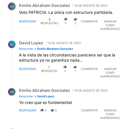
Comentario de Emilio Abraham Gonzalez.
Emilio Abraham Gonzalez
14 DE AGOSTO DE 2023
EA
Voto PATRICIA. La única con estructura partidaria.
2
RESPONDER
COMPARTIR
MARCAR
RESPUESTAS
0
2
COMO
INAPROPIADO
Respuesta de David Lopez.
David Lopez
14 DE AGOSTO DE 2023
DL
Responder a
Emilio Abraham Gonzalez
A la vista de las circunstancias pareciera ser que la
estructura ya no garantiza nada...
1
RESPONDER
COMPARTIR
MARCAR
RESPUESTA
2
1
COMO
INAPROPIADO
Respuesta de Emilio Abraham Gonzalez.
Emilio Abraham Gonzalez
14 DE AGOSTO DE 2023
EA
Responder a
David Lopez
Yo creo que es fundamental
RESPONDER
0
0
COMPARTIR
MARCAR
COMO
INAPROPIADO
Comentario de Marcelo R. Giorgi.