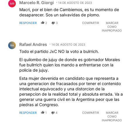
Marcelo R. Giorgi
14 DE AGOSTO DE 2023
MR
Macri, por el bien de Cambiemos, es tu momento de
desaparecer. Sos un salvavidas de plomo.
RESPONDER
2
3
COMPARTIR
MARCAR
COMO
INAPROPIADO
Comentario de Rafael Andres.
Rafael Andres
14 DE AGOSTO DE 2023
RA
Todo el partido JxC NO la voto a bulrrich.
El quilombo de jujuy de donde es gobrnador Morales
fue bullrrich quien los mando a enfrentarse con la
policia de jujuy.
Esta mujer devenida en candidato que representa a
una generacion de fracasados por tener el contenido
intelectual equivocado y una distorcion de la
persepcion de la realidad total y absoluta errada. Va a
generar una guerra civil en la Argentina peor que las
piedras al Congreso.
RESPONDER
1
4
COMPARTIR
MARCAR
COMO
INAPROPIADO