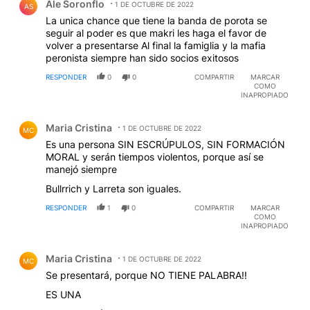
Ale Soronflo
1 DE OCTUBRE DE 2022
AS
La unica chance que tiene la banda de porota se
seguir al poder es que makri les haga el favor de
volver a presentarse Al final la famiglia y la mafia
peronista siempre han sido socios exitosos
RESPONDER
0
0
COMPARTIR
MARCAR
COMO
INAPROPIADO
Comentario de Maria Cristina.
Maria Cristina
1 DE OCTUBRE DE 2022
MC
Es una persona SIN ESCRÚPULOS, SIN FORMACIÓN
MORAL y serán tiempos violentos, porque así se
manejó siempre
Bullrrich y Larreta son iguales.
RESPONDER
1
0
COMPARTIR
MARCAR
COMO
INAPROPIADO
Comentario de Maria Cristina.
Maria Cristina
1 DE OCTUBRE DE 2022
MC
Se presentará, porque NO TIENE PALABRA!!
ES UNA