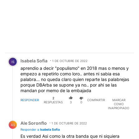
Comentario de Isabela Sofia.
Isabela Sofia
1 DE OCTUBRE DE 2022
IS
aprendio a decir "populismo" en 2018 mas o menos y
empezo a repetirlo como loro.. antes ni sabia esa
palabra... no queda claro quien reparte las palabrejas
porque DBArba se supone ya no.. por ahi se las
mandan por memo de la embajada
2
RESPONDER
COMPARTIR
MARCAR
RESPUESTAS
3
0
COMO
INAPROPIADO
Respuesta de Ale Soronflo.
Ale Soronflo
1 DE OCTUBRE DE 2022
AS
Responder a
Isabela Sofia
Es verdad Asi como la otra banda que ni siquiera