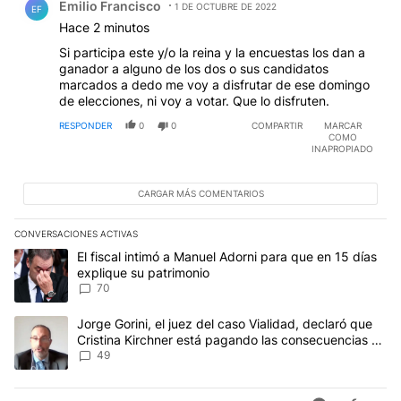
Emilio Francisco
1 DE OCTUBRE DE 2022
EF
Hace 2 minutos
Si participa este y/o la reina y la encuestas los dan a
ganador a alguno de los dos o sus candidatos
marcados a dedo me voy a disfrutar de ese domingo
de elecciones, ni voy a votar. Que lo disfruten.
RESPONDER
0
0
COMPARTIR
MARCAR
COMO
INAPROPIADO
CARGAR MÁS COMENTARIOS
CONVERSACIONES ACTIVAS
Este listado muestra los artículos con más comentarios en los últim
Un artículo de tendencia con el título "El fiscal intimó a Manuel 
El fiscal intimó a Manuel Adorni para que en 15 días
explique su patrimonio
70
Un artículo de tendencia con el título "Jorge Gorini, el juez del
Jorge Gorini, el juez del caso Vialidad, declaró que
Cristina Kirchner está pagando las consecuencias de
cometer "un delito comprobado"
49