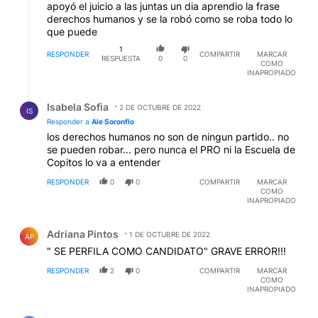
apoyó el juicio a las juntas un dia aprendio la frase
derechos humanos y se la robó como se roba todo lo
que puede
1
RESPONDER
COMPARTIR
MARCAR
RESPUESTA
0
0
COMO
INAPROPIADO
Respuesta de Isabela Sofia.
Isabela Sofia
2 DE OCTUBRE DE 2022
IS
Responder a
Ale Soronflo
los derechos humanos no son de ningun partido.. no
se pueden robar... pero nunca el PRO ni la Escuela de
Copitos lo va a entender
RESPONDER
0
0
COMPARTIR
MARCAR
COMO
INAPROPIADO
Comentario de Adriana Pintos.
Adriana Pintos
1 DE OCTUBRE DE 2022
AP
" SE PERFILA COMO CANDIDATO" GRAVE ERROR!!!
RESPONDER
2
0
COMPARTIR
MARCAR
COMO
INAPROPIADO
Comentario de Emilio Francisco.