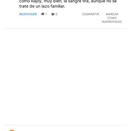
como Rajoy, muy bien, la sangre tira, aunque no se
trate de un lazo familiar.
RESPONDER
1
0
COMPARTIR
MARCAR
COMO
INAPROPIADO
Comentario de Ale Soronflo.