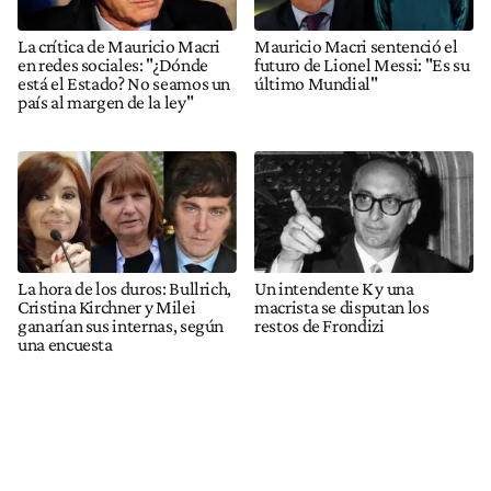
La crítica de Mauricio Macri
Mauricio Macri sentenció el
en redes sociales: "¿Dónde
futuro de Lionel Messi: "Es su
está el Estado? No seamos un
último Mundial"
país al margen de la ley"
La hora de los duros: Bullrich,
Un intendente K y una
Cristina Kirchner y Milei
macrista se disputan los
ganarían sus internas, según
restos de Frondizi
una encuesta