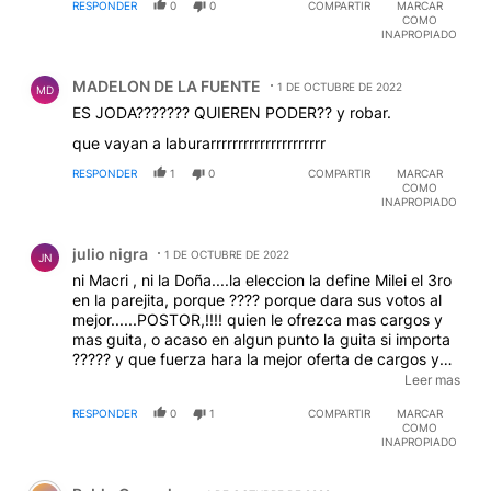
RESPONDER
0
0
COMPARTIR
MARCAR
COMO
INAPROPIADO
Comentario de MADELON DE LA FUENTE.
MADELON DE LA FUENTE
1 DE OCTUBRE DE 2022
MD
ES JODA??????? QUIEREN PODER?? y robar.
que vayan a laburarrrrrrrrrrrrrrrrrrrrr
RESPONDER
1
0
COMPARTIR
MARCAR
COMO
INAPROPIADO
Comentario de julio nigra.
julio nigra
1 DE OCTUBRE DE 2022
JN
ni Macri , ni la Doña....la eleccion la define Milei el 3ro
en la parejita, porque ???? porque dara sus votos al
mejor......POSTOR,!!!! quien le ofrezca mas cargos y
mas guita, o acaso en algun punto la guita si importa
????? y que fuerza hara la mejor oferta de cargos y
plata ???? adivinen ......JxC y FdT saldran parejos y
Leer mas
Milei sera quien empuje la balanza hacia el resultado
RESPONDER
0
1
COMPARTIR
MARCAR
final, 3r FUERZA CON 20/30 % DEL ELECTORADO
COMO
,ASI LOCO COMO ESTA SERA QUIEN GANE EN EL
INAPROPIADO
2023....
Comentario de Pablo Gonzalez.