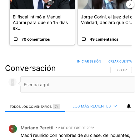
El fiscal intimó a Manuel
Jorge Gorini, el juez del caso
Adorni para que en 15 días
Vialidad, declaró que Cr...
ex...
70 comentarios
49 comentarios
INICIAR SESIÓN
|
CREAR CUENTA
Conversación
SIGA ESTA CO
SEGUIR
LOS MÁS RECIENTES
TODOS LOS COMENTARIOS
74
Todos los comentarios
Comentario de Mariano Peretti.
Mariano Peretti
2 DE OCTUBRE DE 2022
MP
Macri reunido con hombres de su clase, delincuentes,