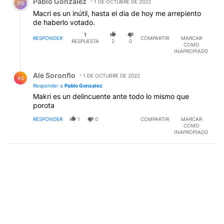
Pablo Gonzalez
1 DE OCTUBRE DE 2022
PG
Macri es un inútil, hasta el dia de hoy me arrepiento
de haberlo votado.
1
RESPONDER
COMPARTIR
MARCAR
RESPUESTA
2
0
COMO
INAPROPIADO
Respuesta de Ale Soronflo.
Ale Soronflo
1 DE OCTUBRE DE 2022
AS
Responder a
Pablo Gonzalez
Makri es un delincuente ante todo lo mismo que
porota
RESPONDER
1
0
COMPARTIR
MARCAR
COMO
INAPROPIADO