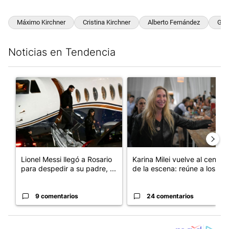
Máximo Kirchner
Cristina Kirchner
Alberto Fernández
Gus
Noticias en Tendencia
Este listado muestra los artículos con más comentarios en los últim
Un artículo de tendencia con el título "Lionel Messi llegó a Ros
Un artículo de tendencia con e
Lionel Messi llegó a Rosario
Karina Milei vuelve al centro
para despedir a su padre, ...
de la escena: reúne a los...
9 comentarios
24 comentarios