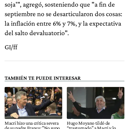
soja'", agregó, sosteniendo que "a fin de
septiembre no se desarticularon dos cosas:
la inflación entre 6% y 7%, y la expectativa
del salto devaluatorio".
GI/ff
TAMBIÉN TE PUEDE INTERESAR
Macri hizo una crítica severa
Hugo Moyano tildó de
de su padre Franco: "No supo
“trastornado” a Macri y lo