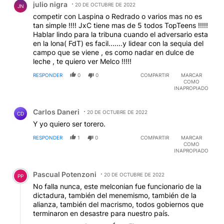
julio nigra
20 DE OCTUBRE DE 2022
JN
competir con Laspina o Redrado o varios mas no es
tan simple !!!! JxC tiene mas de 5 todos TopTeens !!!!!
Hablar lindo para la tribuna cuando el adversario esta
en la lona( FdT) es facil.......y lidear con la sequia del
campo que se viene , es como nadar en dulce de
leche , te quiero ver Melco !!!!!
RESPONDER
0
0
COMPARTIR
MARCAR
COMO
INAPROPIADO
Comentario de Carlos Daneri.
Carlos Daneri
20 DE OCTUBRE DE 2022
CD
Y yo quiero ser torero.
RESPONDER
1
0
COMPARTIR
MARCAR
COMO
INAPROPIADO
Comentario de Pascual Potenzoni.
Pascual Potenzoni
20 DE OCTUBRE DE 2022
PP
No falla nunca, este melconian fue funcionario de la
dictadura, también del menemismo, también de la
alianza, también del macrismo, todos gobiernos que
terminaron en desastre para nuestro país.