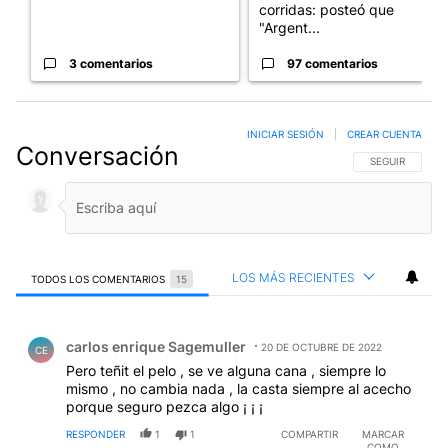
corridas: posteó que
"Argent...
3 comentarios
97 comentarios
INICIAR SESIÓN
|
CREAR CUENTA
Conversación
SIGA ESTA CO
SEGUIR
LOS MÁS RECIENTES
TODOS LOS COMENTARIOS
15
Todos los comentarios
Comentario de carlos enrique Sagemuller.
carlos enrique Sagemuller
20 DE OCTUBRE DE 2022
CE
Pero teñit el pelo , se ve alguna cana , siempre lo
mismo , no cambia nada , la casta siempre al acecho
porque seguro pezca algo ¡ ¡ ¡
RESPONDER
1
1
COMPARTIR
MARCAR
COMO