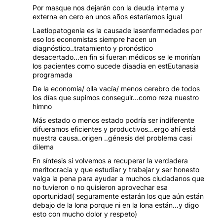
Por masque nos dejarán con la deuda interna y
externa en cero en unos años estaríamos igual
Laetiopatogenia es la causade lasenfermedades por
eso los economistas siempre hacen un
diagnóstico..tratamiento y pronóstico
desacertado...en fin si fueran médicos se le morirían
los pacientes como sucede diaadia en estEutanasia
programada
De la economía/ olla vacía/ menos cerebro de todos
los días que supimos conseguir...como reza nuestro
himno
Más estado o menos estado podría ser indiferente
difueramos eficientes y productivos...ergo ahí está
nuestra causa..origen ..génesis del problema casi
dilema
En síntesis si volvemos a recuperar la verdadera
meritocracia y que estudiar y trabajar y ser honesto
valga la pena para ayudar a muchos ciudadanos que
no tuvieron o no quisieron aprovechar esa
oportunidad( seguramente estarán los que aún están
debajo de la lona porque ni en la lona están...y digo
esto con mucho dolor y respeto)