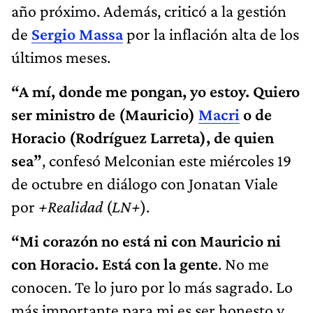
año próximo. Además, criticó a la gestión
de
Sergio Massa
por la inflación alta de los
últimos meses.
“A mí, donde me pongan, yo estoy. Quiero
ser ministro de (Mauricio)
Macri
o de
Horacio (Rodríguez Larreta), de quien
sea”
, confesó Melconian este miércoles 19
de octubre en diálogo con Jonatan Viale
por
+Realidad
(
LN+
).
“Mi corazón no está ni con Mauricio ni
con Horacio.
Está con la gente
. No me
conocen. Te lo juro por lo más sagrado. Lo
más importante para mi es ser honesto y