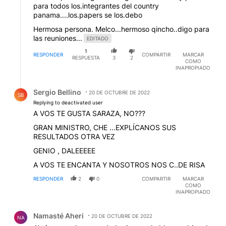
para todos los.integrantes del country
panama....los.papers se los.debo
Hermosa persona. Melco...hermoso qincho..digo para
las reuniones...
EDITADO
1
RESPONDER
COMPARTIR
MARCAR
RESPUESTA
3
2
COMO
INAPROPIADO
Respuesta de Sergio Bellino.
Sergio Bellino
20 DE OCTUBRE DE 2022
SB
Replying to deactivated user
A VOS TE GUSTA SARAZA, NO???
GRAN MINISTRO, CHE ...EXPLÍCANOS SUS
RESULTADOS OTRA VEZ
GENIO , DALEEEEE
A VOS TE ENCANTA Y NOSOTROS NOS C..DE RISA
RESPONDER
2
0
COMPARTIR
MARCAR
COMO
INAPROPIADO
Comentario de Namasté Aheri.
Namasté Aheri
20 DE OCTUBRE DE 2022
NA