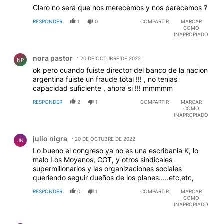
Claro no será que nos merecemos y nos parecemos ?
RESPONDER
1
0
COMPARTIR
MARCAR
COMO
INAPROPIADO
Comentario de nora pastor.
nora pastor
20 DE OCTUBRE DE 2022
NP
ok pero cuando fuiste director del banco de la nacion
argentina fuiste un fraude total !!! , no tenias
capacidad suficiente , ahora si !!! mmmmm
RESPONDER
2
1
COMPARTIR
MARCAR
COMO
INAPROPIADO
Comentario de julio nigra.
julio nigra
20 DE OCTUBRE DE 2022
JN
Lo bueno el congreso ya no es una escribania K, lo
malo Los Moyanos, CGT, y otros sindicales
supermillonarios y las organizaciones sociales
queriendo seguir dueños de los planes.....etc,etc,
RESPONDER
0
1
COMPARTIR
MARCAR
COMO
INAPROPIADO
Comentario de julio nigra.