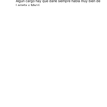
Algún cargo hay que darle siempre habla muy bien de
Larreta y Macri.
RESPONDER
3
0
COMPARTIR
MARCAR
COMO
INAPROPIADO
CARGAR MÁS COMENTARIOS
CONVERSACIONES ACTIVAS
Este listado muestra los artículos con más comentarios en los últim
Un artículo de tendencia con el título "Karina Milei vuelve al cen
Karina Milei vuelve al centro de la escena: reúne a
los legisladores bonaerenses y acelera el armado
para 2027
26
Un artículo de tendencia con el título "Yo, Milei" con 3 comentarios
Yo, Milei
3
Gestionado por