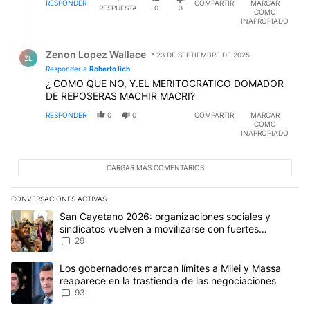
RESPONDER
COMPARTIR
MARCAR
RESPUESTA
0
3
COMO
INAPROPIADO
Respuesta de Zenon Lopez Wallace.
Zenon Lopez Wallace
23 DE SEPTIEMBRE DE 2025
ZL
Responder a
Roberto lich
¿ COMO QUE NO, Y.EL MERITOCRATICO DOMADOR
DE REPOSERAS MACHIR MACRI?
RESPONDER
0
0
COMPARTIR
MARCAR
COMO
INAPROPIADO
CARGAR MÁS COMENTARIOS
CONVERSACIONES ACTIVAS
Este listado muestra los artículos con más comentarios en los últim
Un artículo de tendencia con el título "San Cayetano 2026: organi
San Cayetano 2026: organizaciones sociales y
sindicatos vuelven a movilizarse con fuertes
reclamos al Gobierno
29
Un artículo de tendencia con el título "Los gobernadores marcan l
Los gobernadores marcan límites a Milei y Massa
reaparece en la trastienda de las negociaciones
93