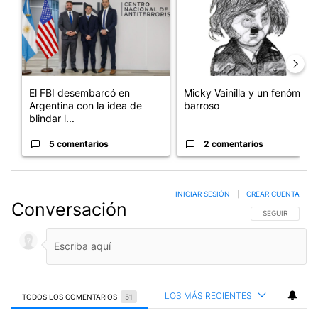
El FBI desembarcó en
Micky Vainilla y un fenómeno
Argentina con la idea de
barroso
blindar l...
5 comentarios
2 comentarios
INICIAR SESIÓN
|
CREAR CUENTA
Conversación
SIGA ESTA CO
SEGUIR
LOS MÁS RECIENTES
TODOS LOS COMENTARIOS
51
Todos los comentarios