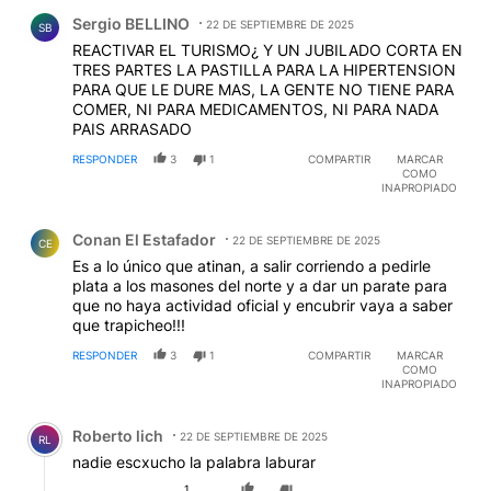
Comentario de Sergio BELLINO.
Sergio BELLINO
22 DE SEPTIEMBRE DE 2025
SB
REACTIVAR EL TURISMO¿ Y UN JUBILADO CORTA EN
TRES PARTES LA PASTILLA PARA LA HIPERTENSION
PARA QUE LE DURE MAS, LA GENTE NO TIENE PARA
COMER, NI PARA MEDICAMENTOS, NI PARA NADA
PAIS ARRASADO
RESPONDER
3
1
COMPARTIR
MARCAR
COMO
INAPROPIADO
Comentario de Conan El Estafador.
Conan El Estafador
22 DE SEPTIEMBRE DE 2025
CE
Es a lo único que atinan, a salir corriendo a pedirle
plata a los masones del norte y a dar un parate para
que no haya actividad oficial y encubrir vaya a saber
que trapicheo!!!
RESPONDER
3
1
COMPARTIR
MARCAR
COMO
INAPROPIADO
Comentario de Roberto lich.
Roberto lich
22 DE SEPTIEMBRE DE 2025
RL
nadie escxucho la palabra laburar
1