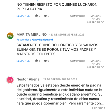
NO TIENEN RESPETO POR QUIENES LUCHARON
POR LA PATRIA.
RESPONDER
2
0
COMPARTIR
MARCAR
COMO
INAPROPIADO
Respuesta de MARITA MERLINO.
MARITA MERLINO
23 DE SEPTIEMBRE DE 2025
MM
Responder a
Gaby Dahlstrand
SATAMENTE. COINCIDO CONTIGO Y SI SALIMOS
BUENA GENTE ES PORQUE TUVIMOS PADRES Y
MAESTROS EXIGENTES.
RESPONDER
1
0
COMPARTIR
MARCAR
COMO
INAPROPIADO
Comentario de Nestor Aliena.
Nestor Aliena
22 DE SEPTIEMBRE DE 2025
NA
Estos feriados ya estaban desde enero en la pagina
del gobierno. Igualmente a este individuo nada se le
puede ocurrir q beneficie al ciudadano argentino. Su
crueldad, desatino y resentimiento de chico nunca
hara que pueda gobernar bien. Pero raramente con
los oligarcas o extranjeros de derecha se les va estas
Leer mas