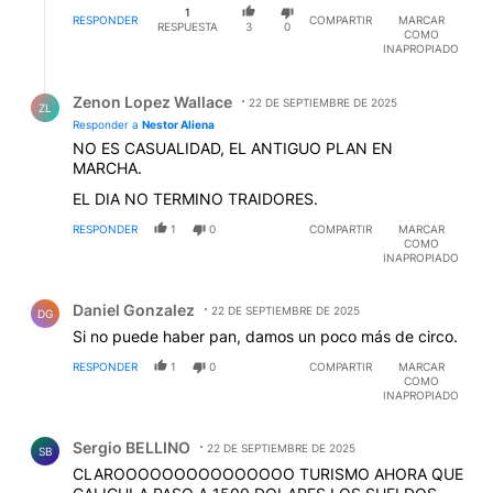
malas cualidades. Es cortes, amable y regala nuestra
1
Patria. Increible como pudimos llegar a esto.
RESPONDER
COMPARTIR
MARCAR
RESPUESTA
3
0
COMO
INAPROPIADO
Respuesta de Zenon Lopez Wallace.
Zenon Lopez Wallace
22 DE SEPTIEMBRE DE 2025
ZL
Responder a
Nestor Aliena
NO ES CASUALIDAD, EL ANTIGUO PLAN EN
MARCHA.
EL DIA NO TERMINO TRAIDORES.
RESPONDER
1
0
COMPARTIR
MARCAR
COMO
INAPROPIADO
Comentario de Daniel Gonzalez.
Daniel Gonzalez
22 DE SEPTIEMBRE DE 2025
DG
Si no puede haber pan, damos un poco más de circo.
RESPONDER
1
0
COMPARTIR
MARCAR
COMO
INAPROPIADO
Comentario de Sergio BELLINO.
Sergio BELLINO
22 DE SEPTIEMBRE DE 2025
SB
CLAROOOOOOOOOOOOOOO TURISMO AHORA QUE