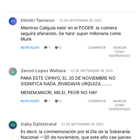
Comentario de Dimitri Tamarov.
Dimitri Tamarov
23 DE SEPTIEMBRE DE 2025
DT
Mientras Caligula este' en el PODER .la coimera
seguirà afanando..Se hara' super millonaria come
Munk
RESPONDER
1
0
COMPARTIR
MARCAR
COMO
INAPROPIADO
Comentario de Zenon Lopez Wallace.
Zenon Lopez Wallace
22 DE SEPTIEMBRE DE 2025
ZL
PARA ESTE CIPAYO, EL 20 DE NOVIEMBRE NO
SIGNIFICA NADA ,RIVADAVIA URQUIZA.........
MENEM,MACRI, MILEI, PEOR NO HAY
RESPONDER
1
0
COMPARTIR
MARCAR
COMO
INAPROPIADO
Comentario de Gaby Dahlstrand.
Gaby Dahlstrand
22 DE SEPTIEMBRE DE 2025
GD
Es decir, la conmemoración por el Día de la Soberanía
Nacional —20 de noviembre, que este año cae jueves