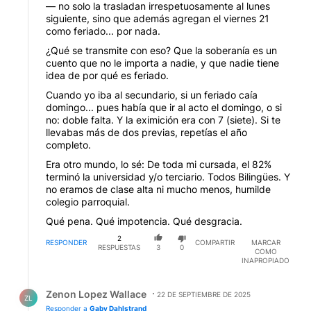
— no solo la trasladan irrespetuosamente al lunes
siguiente, sino que además agregan el viernes 21
como feriado... por nada.
¿Qué se transmite con eso? Que la soberanía es un
cuento que no le importa a nadie, y que nadie tiene
idea de por qué es feriado.
Cuando yo iba al secundario, si un feriado caía
domingo... pues había que ir al acto el domingo, o si
no: doble falta. Y la eximición era con 7 (siete). Si te
llevabas más de dos previas, repetías el año
completo.
Era otro mundo, lo sé: De toda mi cursada, el 82%
terminó la universidad y/o terciario. Todos Bilingües. Y
no eramos de clase alta ni mucho menos, humilde
colegio parroquial.
Qué pena. Qué impotencia. Qué desgracia.
2
RESPONDER
COMPARTIR
MARCAR
RESPUESTAS
3
0
COMO
INAPROPIADO
Respuesta de Zenon Lopez Wallace.
Zenon Lopez Wallace
22 DE SEPTIEMBRE DE 2025
ZL
Responder a
Gaby Dahlstrand