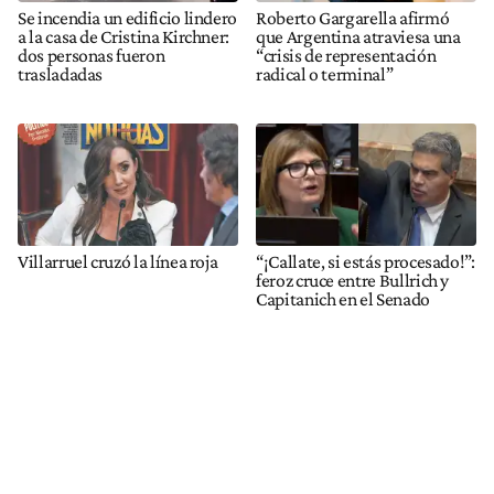
Se incendia un edificio lindero
Roberto Gargarella afirmó
a la casa de Cristina Kirchner:
que Argentina atraviesa una
dos personas fueron
“crisis de representación
trasladadas
radical o terminal”
Villarruel cruzó la línea roja
“¡Callate, si estás procesado!”:
feroz cruce entre Bullrich y
Capitanich en el Senado