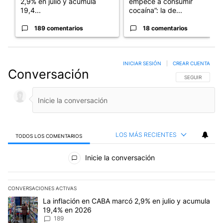
2,9% en julio y acumula
empecé a consumir
19,4...
cocaína”: la de...
189 comentarios
18 comentarios
INICIAR SESIÓN
|
CREAR CUENTA
Conversación
SIGA ESTA CO
SEGUIR
LOS MÁS RECIENTES
TODOS LOS COMENTARIOS
Todos los comentarios
Inicie la conversación
CONVERSACIONES ACTIVAS
Este listado muestra los artículos con más comentarios en los últim
Un artículo de tendencia con el título "La inflación en CABA mar
La inflación en CABA marcó 2,9% en julio y acumula
19,4% en 2026
189