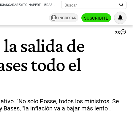
ICIAS
CARAS
EXITOÍNA
PERFIL BRASIL
INGRESAR
SUSCRIBITE
73
Lu
la salida de
Pa
pr
del
ases todo el
lib
de
Jav
Mil
|
Pa
Cua
ativo. "No solo Posse, todos los ministros. Se
Bases, "la inflación va a bajar más lento".