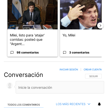
Milei, listo para 'atajar'
Yo, Milei
corridas: posteó que
"Argent...
98 comentarios
3 comentarios
INICIAR SESIÓN
|
CREAR CUENTA
Conversación
SIGA ESTA CO
SEGUIR
LOS MÁS RECIENTES
TODOS LOS COMENTARIOS