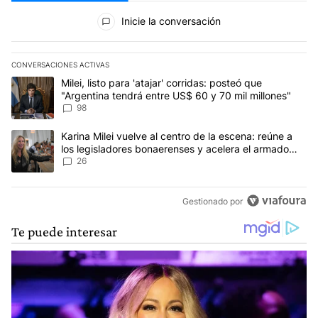
Todos los comentarios
Inicie la conversación
CONVERSACIONES ACTIVAS
Este listado muestra los artículos con más comentarios en los últim
Un artículo de tendencia con el título "Milei, listo para 'atajar' 
Milei, listo para 'atajar' corridas: posteó que
"Argentina tendrá entre US$ 60 y 70 mil millones"
98
Un artículo de tendencia con el título "Karina Milei vuelve al cen
Karina Milei vuelve al centro de la escena: reúne a
los legisladores bonaerenses y acelera el armado
para 2027
26
Gestionado por