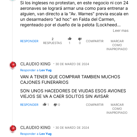
Si los ingleses no protestan, en este negocio ni con 24
aeronaves se logrará armar una como para entrenar a
alguien, van directo a la "Av. Warnes" previa escala en
un desarmadero "ad hoc" en Falda del Carmen,
regenteado por el dueño de la pelota (Lockheed
Martin, que llegó allí con el Turco en los '90s y obtuvo
Leer mas
gratis los planos del Pampa, casualmente, mientras se
2
deplegaba el "paraguas" sobre la discusión de la
RESPONDER
COMPARTIR
MARCAR
RESPUESTAS
1
0
COMO
soberanía de Malvinas). God save the King!
INAPROPIADO
Respuesta de CLAUDIO KING.
CLAUDIO KING
30 DE MARZO DE 2024
Responder a
Lev Yug
VAN A TENER QUE COMPRAR TAMBIEN MUCHOS
CAJONES FUNERARIOS
SON UNOS HACEDORES DE VIUDAS ESOS AVIONES
VIEJOS SE VA A CAER SOLITOS SIN AVISAR
RESPONDER
1
0
COMPARTIR
MARCAR
COMO
INAPROPIADO
Respuesta de CLAUDIO KING.
CLAUDIO KING
30 DE MARZO DE 2024
Responder a
Lev Yug