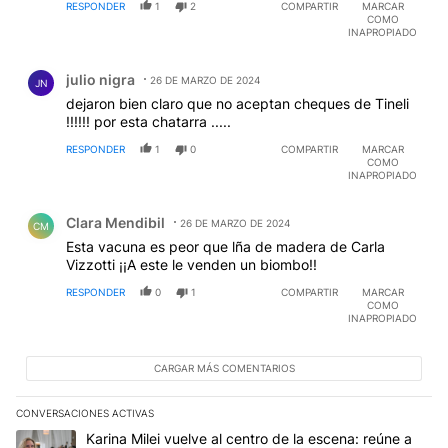
RESPONDER
1
2
COMPARTIR
MARCAR
COMO
INAPROPIADO
Comentario de julio nigra.
julio nigra
26 DE MARZO DE 2024
JN
dejaron bien claro que no aceptan cheques de Tineli
!!!!!! por esta chatarra .....
RESPONDER
1
0
COMPARTIR
MARCAR
COMO
INAPROPIADO
Comentario de Clara Mendibil.
Clara Mendibil
26 DE MARZO DE 2024
CM
Esta vacuna es peor que lña de madera de Carla
Vizzotti ¡¡A este le venden un biombo!!
RESPONDER
0
1
COMPARTIR
MARCAR
COMO
INAPROPIADO
CARGAR MÁS COMENTARIOS
CONVERSACIONES ACTIVAS
Este listado muestra los artículos con más comentarios en los últim
Un artículo de tendencia con el título "Karina Milei vuelve al cen
Karina Milei vuelve al centro de la escena: reúne a