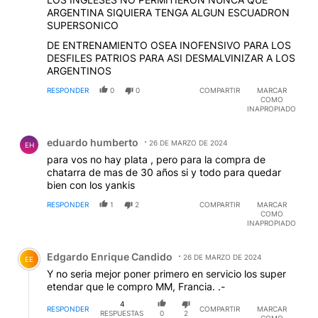
ARGENTINA SIQUIERA TENGA ALGUN ESCUADRON
SUPERSONICO
DE ENTRENAMIENTO OSEA INOFENSIVO PARA LOS
DESFILES PATRIOS PARA ASI DESMALVINIZAR A LOS
ARGENTINOS
RESPONDER
0
0
COMPARTIR
MARCAR
COMO
INAPROPIADO
Comentario de eduardo humberto.
eduardo humberto
26 DE MARZO DE 2024
EH
para vos no hay plata , pero para la compra de
chatarra de mas de 30 años si y todo para quedar
bien con los yankis
RESPONDER
1
2
COMPARTIR
MARCAR
COMO
INAPROPIADO
Comentario de Edgardo Enrique Candido.
Edgardo Enrique Candido
26 DE MARZO DE 2024
EE
Y no seria mejor poner primero en servicio los super
etendar que le compro MM, Francia. .-
4
RESPONDER
COMPARTIR
MARCAR
RESPUESTAS
0
2
COMO