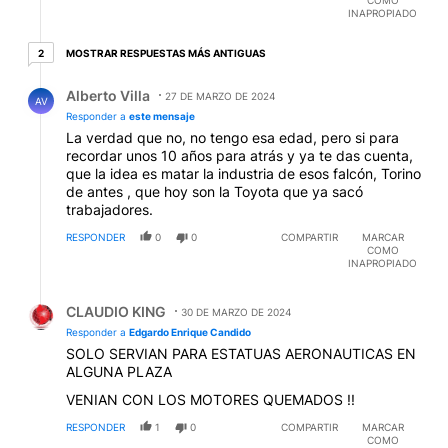
INAPROPIADO
2 respuestas más antiguas
MOSTRAR RESPUESTAS MÁS ANTIGUAS
2
Respuesta de Alberto Villa.
Alberto Villa
27 DE MARZO DE 2024
AV
Responder a
este mensaje
La verdad que no, no tengo esa edad, pero si para
recordar unos 10 años para atrás y ya te das cuenta,
que la idea es matar la industria de esos falcón, Torino
de antes , que hoy son la Toyota que ya sacó
trabajadores.
RESPONDER
0
0
COMPARTIR
MARCAR
COMO
INAPROPIADO
Respuesta de CLAUDIO KING.
CLAUDIO KING
30 DE MARZO DE 2024
Responder a
Edgardo Enrique Candido
SOLO SERVIAN PARA ESTATUAS AERONAUTICAS EN
ALGUNA PLAZA
VENIAN CON LOS MOTORES QUEMADOS !!
RESPONDER
1
0
COMPARTIR
MARCAR
COMO