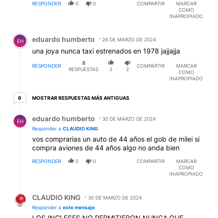
RESPONDER
0
0
COMPARTIR
MARCAR
COMO
INAPROPIADO
Comentario de eduardo humberto.
eduardo humberto
26 DE MARZO DE 2024
EH
una joya nunca taxi estrenados en 1978 jajjajja
8
RESPONDER
COMPARTIR
MARCAR
RESPUESTAS
2
2
COMO
INAPROPIADO
6 respuestas más antiguas
MOSTRAR RESPUESTAS MÁS ANTIGUAS
6
Respuesta de eduardo humberto.
eduardo humberto
30 DE MARZO DE 2024
EH
Responder a
CLAUDIO KING
vos comprarias un auto de 44 años el gob de milei si
compra aviones de 44 años algo no anda bien
RESPONDER
0
0
COMPARTIR
MARCAR
COMO
INAPROPIADO
Respuesta de CLAUDIO KING.
CLAUDIO KING
30 DE MARZO DE 2024
Responder a
este mensaje
LOS INGLESES NO PERMITIERON NUNCA QUE