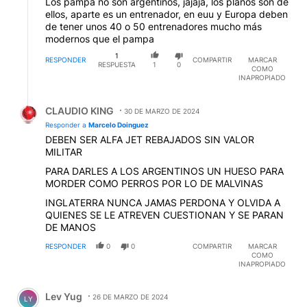
Los pampa no son argentinos, jajaja, los planos son de
ellos, aparte es un entrenador, en euu y Europa deben
de tener unos 40 o 50 entrenadores mucho más
modernos que el pampa
1
RESPONDER
COMPARTIR
MARCAR
RESPUESTA
1
0
COMO
INAPROPIADO
Respuesta de CLAUDIO KING.
CLAUDIO KING
30 DE MARZO DE 2024
Responder a
Marcelo Doinguez
DEBEN SER ALFA JET REBAJADOS SIN VALOR
MILITAR
PARA DARLES A LOS ARGENTINOS UN HUESO PARA
MORDER COMO PERROS POR LO DE MALVINAS
INGLATERRA NUNCA JAMAS PERDONA Y OLVIDA A
QUIENES SE LE ATREVEN CUESTIONAN Y SE PARAN
DE MANOS
RESPONDER
0
0
COMPARTIR
MARCAR
COMO
INAPROPIADO
Comentario de Lev Yug.
Lev Yug
26 DE MARZO DE 2024
LY