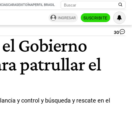
ICIAS
CARAS
EXITOÍNA
PERFIL BRASIL
INGRESAR
SUSCRIBITE
30
Co
 el Gobierno
de
av
de
a patrullar el
vig
P3
-
C
OR
a
No
|
ancia y control y búsqueda y rescate en el
Fa
Jo
Ta