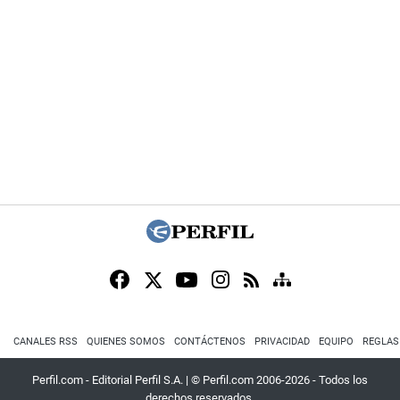
CANALES RSS
QUIENES SOMOS
CONTÁCTENOS
PRIVACIDAD
EQUIPO
REGLAS
Perfil.com - Editorial Perfil S.A.
| © Perfil.com 2006-2026 - Todos los
derechos reservados.