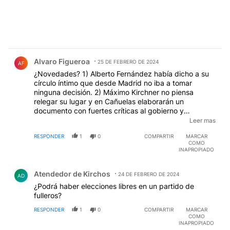
Comentario de Alvaro Figueroa.
Alvaro Figueroa
25 DE FEBRERO DE 2024
AF
¿Novedades? 1) Alberto Fernández había dicho a su
círculo íntimo que desde Madrid no iba a tomar
ninguna decisión. 2) Máximo Kirchner no piensa
relegar su lugar y en Cañuelas elaborarán un
documento con fuertes críticas al gobierno y
anunciarán un acto hacia adelante. El grado de
Leer mas
alienación de esta gente es infinto. Rompieron todo,
RESPONDER
1
0
COMPARTIR
MARCAR
saquearon y endeudaron al pueblo y los siguen
COMO
ahogando a impuestazos en Buenos Aires. ¿Se
INAPROPIADO
reunieron para buscar soluciones? Nooo! Se reunieron
Comentario de Atendedor de Kirchos.
para rosquear.
Atendedor de Kirchos
24 DE FEBRERO DE 2024
AD
¿Podrá haber elecciones libres en un partido de
fulleros?
RESPONDER
1
0
COMPARTIR
MARCAR
COMO
INAPROPIADO