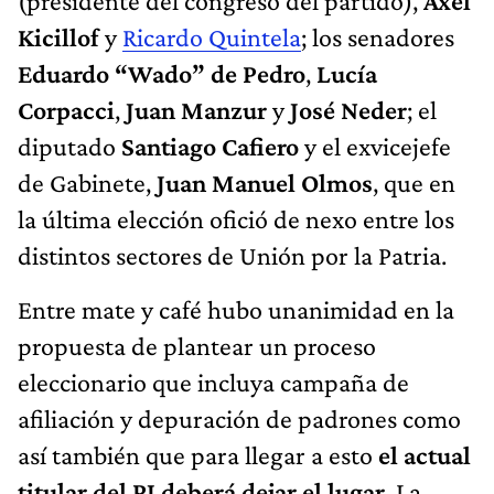
(presidente del congreso del partido),
Axel
Kicillof
y
Ricardo Quintela
; los senadores
Eduardo “Wado” de Pedro
,
Lucía
Corpacci
,
Juan Manzur
y
José Neder
; el
diputado
Santiago Cafiero
y el exvicejefe
de Gabinete,
Juan Manuel Olmos
, que en
la última elección ofició de nexo entre los
distintos sectores de Unión por la Patria.
Entre mate y café hubo unanimidad en la
propuesta de plantear un proceso
eleccionario que incluya campaña de
afiliación y depuración de padrones como
así también que para llegar a esto
el actual
titular del PJ deberá dejar el lugar
. La