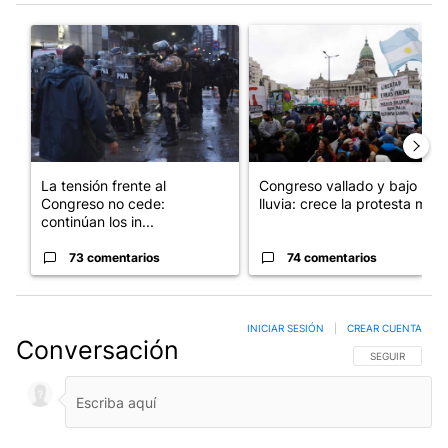
Este listado muestra los artículos con más comentarios en los últim
Un artículo de tendencia con el título "La tensión frente al Con
Un artículo de tendencia con e
La tensión frente al
Congreso vallado y bajo la
Congreso no cede:
lluvia: crece la protesta mi...
continúan los in...
73 comentarios
74 comentarios
INICIAR SESIÓN
|
CREAR CUENTA
Conversación
SIGA ESTA CO
SEGUIR