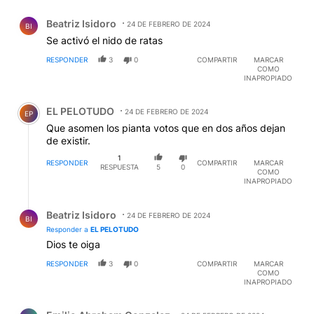
Comentario de Beatriz Isidoro.
Beatriz Isidoro
24 DE FEBRERO DE 2024
BI
Se activó el nido de ratas
RESPONDER
3
0
COMPARTIR
MARCAR
COMO
INAPROPIADO
Comentario de EL PELOTUDO.
EL PELOTUDO
24 DE FEBRERO DE 2024
EP
Que asomen los pianta votos que en dos años dejan
de existir.
1
RESPONDER
COMPARTIR
MARCAR
RESPUESTA
5
0
COMO
INAPROPIADO
Respuesta de Beatriz Isidoro.
Beatriz Isidoro
24 DE FEBRERO DE 2024
BI
Responder a
EL PELOTUDO
Dios te oiga
RESPONDER
3
0
COMPARTIR
MARCAR
COMO
INAPROPIADO
Comentario de Emilio Abraham Gonzalez.