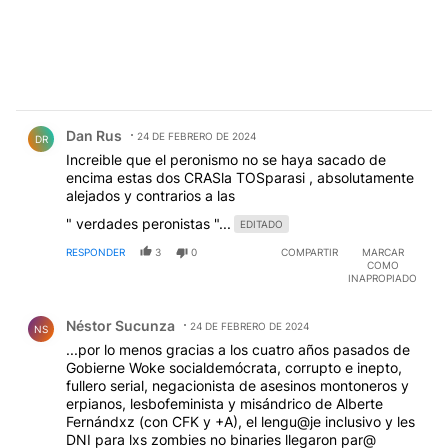
Comentario de Dan Rus.
Dan Rus
24 DE FEBRERO DE 2024
DR
Increible que el peronismo no se haya sacado de
encima estas dos CRASla TOSparasi , absolutamente
alejados y contrarios a las
" verdades peronistas "...
EDITADO
RESPONDER
3
0
COMPARTIR
MARCAR
COMO
INAPROPIADO
Comentario de Néstor Sucunza.
Néstor Sucunza
24 DE FEBRERO DE 2024
NS
...por lo menos gracias a los cuatro años pasados de
Gobierne Woke socialdemócrata, corrupto e inepto,
fullero serial, negacionista de asesinos montoneros y
erpianos, lesbofeminista y misándrico de Alberte
Fernándxz (con CFK y +A), el lengu@je inclusivo y les
DNI para lxs zombies no binaries llegaron par@