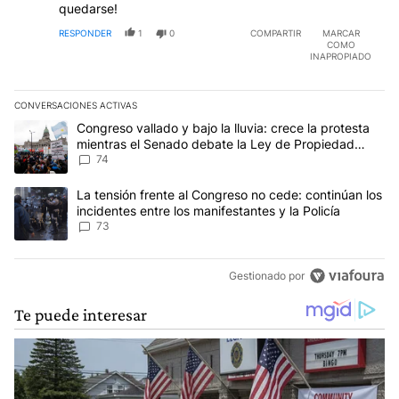
quedarse!
RESPONDER
1
0
COMPARTIR
MARCAR
COMO
INAPROPIADO
CONVERSACIONES ACTIVAS
Este listado muestra los artículos con más comentarios en los últim
Un artículo de tendencia con el título "Congreso vallado y bajo la
Congreso vallado y bajo la lluvia: crece la protesta
mientras el Senado debate la Ley de Propiedad
Privada
74
Un artículo de tendencia con el título "La tensión frente al Congre
La tensión frente al Congreso no cede: continúan los
incidentes entre los manifestantes y la Policía
73
Gestionado por