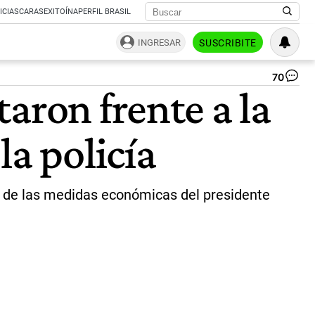
ICIAS
CARAS
EXITOÍNA
PERFIL BRASIL
INGRESAR
SUSCRIBITE
70
cor
aron frente a la
de
or
de
la policía
izq
en
Av
Ma
Vi
ra de las medidas económicas del presidente
Lo
|
Ag
Af