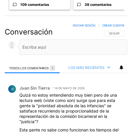
109 comentarios
39 comentarios
INICIAR SESIÓN
|
CREAR CUENTA
Conversación
SIGA ESTA CO
SEGUIR
LOS MÁS RECIENTES
TODOS LOS COMENTARIOS
1
Todos los comentarios
Comentario de Juan Sin Tierra.
Juan Sin Tierra
14 DE MAYO DE 2026
JS
Quizá no estoy entendiendo muy bien pero de una
lectura web (viste como son) surge que para esta
gente la "prioridad absoluta de las infancias" se
satisface recurriendo la proporcionalidad de la
representación de la comisión bicameral en la
"justicia"?
Esta gente no sabe como funcionan los tiempos del