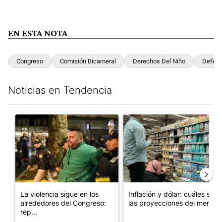
EN ESTA NOTA
Congreso
Comisión Bicameral
Derechos Del Niño
Defens
Noticias en Tendencia
Este listado muestra los artículos con más comentarios en los últim
Un artículo de tendencia con el título "La violencia sigue en l
Un artículo de tendencia con e
La violencia sigue en los
Inflación y dólar: cuáles son
alrededores del Congreso:
las proyecciones del merc...
rep...