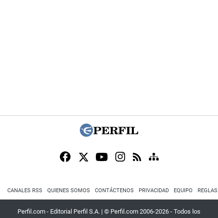
CANALES RSS
QUIENES SOMOS
CONTÁCTENOS
PRIVACIDAD
EQUIPO
REGLAS
Perfil.com - Editorial Perfil S.A.
| © Perfil.com 2006-2026 - Todos los