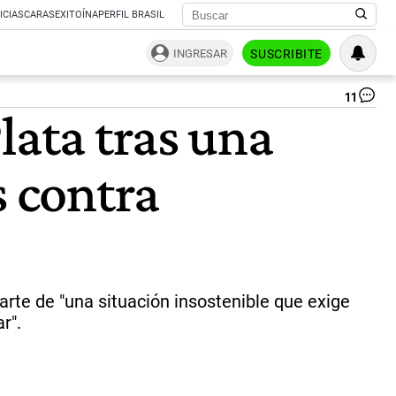
ICIAS
CARAS
EXITOÍNA
PERFIL BRASIL
INGRESAR
SUSCRIBITE
11
La
lata tras una
CG
co
a
s contra
un
pa
do
pa
el
lun
|
Rep
rte de "una situación insostenible que exige
r".