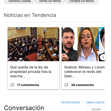
Carolina Losada
Venta De Niños
Compra De Niños
Noticias en Tendencia
Este listado muestra los artículos con más comentarios en los últim
Un artículo de tendencia con el título "Qué queda de la ley de p
Un artículo de tendencia con e
Qué queda de la ley de
Grabois, Moreau y Lousteau
propiedad privada tras la
celebraron el revés del
marcha...
Gobi...
17 comentarios
38 comentarios
INICIAR SESIÓN
|
CREAR CUENTA
Conversación
SIGA ESTA CO
SEGUIR