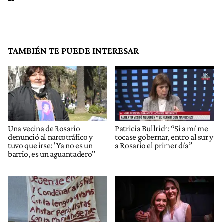
TAMBIÉN TE PUEDE INTERESAR
Una vecina de Rosario
Patricia Bullrich: “Si a mí me
denunció al narcotráfico y
tocase gobernar, entro al sur y
tuvo que irse: "Ya no es un
a Rosario el primer día”
barrio, es un aguantadero"