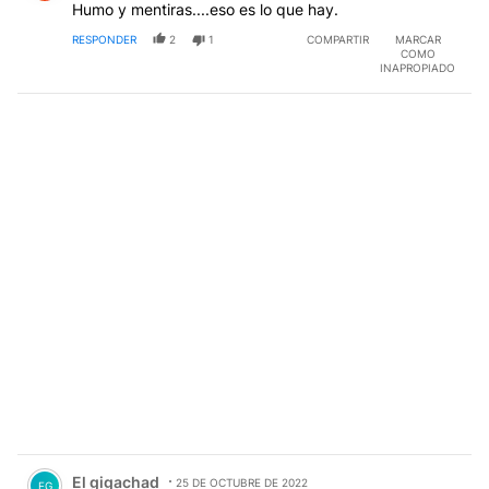
Humo y mentiras....eso es lo que hay.
RESPONDER
2
1
COMPARTIR
MARCAR
COMO
INAPROPIADO
Comentario de El gigachad.
El gigachad
25 DE OCTUBRE DE 2022
EG