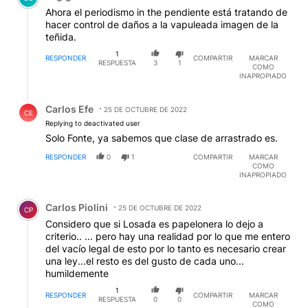
Ahora el periodismo in the pendiente está tratando de
hacer control de daños a la vapuleada imagen de la
teñida.
1
RESPONDER
COMPARTIR
MARCAR
RESPUESTA
3
1
COMO
INAPROPIADO
Respuesta de Carlos Efe.
Carlos Efe
25 DE OCTUBRE DE 2022
CE
Replying to deactivated user
Solo Fonte, ya sabemos que clase de arrastrado es.
RESPONDER
0
1
COMPARTIR
MARCAR
COMO
INAPROPIADO
Comentario de Carlos Piolini.
Carlos Piolini
25 DE OCTUBRE DE 2022
CP
Considero que si Losada es papelonera lo dejo a
criterio.. ... pero hay una realidad por lo que me entero
del vacío legal de esto por lo tanto es necesario crear
una ley...el resto es del gusto de cada uno...
humildemente
1
RESPONDER
COMPARTIR
MARCAR
RESPUESTA
0
0
COMO