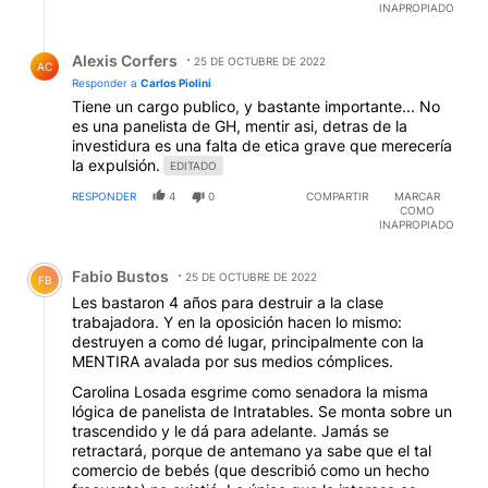
INAPROPIADO
Respuesta de Alexis Corfers.
Alexis Corfers
25 DE OCTUBRE DE 2022
AC
Responder a
Carlos Piolini
Tiene un cargo publico, y bastante importante... No
es una panelista de GH, mentir asi, detras de la
investidura es una falta de etica grave que merecería
la expulsión.
EDITADO
RESPONDER
4
0
COMPARTIR
MARCAR
COMO
INAPROPIADO
Comentario de Fabio Bustos.
Fabio Bustos
25 DE OCTUBRE DE 2022
FB
Les bastaron 4 años para destruir a la clase
trabajadora. Y en la oposición hacen lo mismo:
destruyen a como dé lugar, principalmente con la
MENTIRA avalada por sus medios cómplices.
Carolina Losada esgrime como senadora la misma
lógica de panelista de Intratables. Se monta sobre un
trascendido y le dá para adelante. Jamás se
retractará, porque de antemano ya sabe que el tal
comercio de bebés (que describió como un hecho