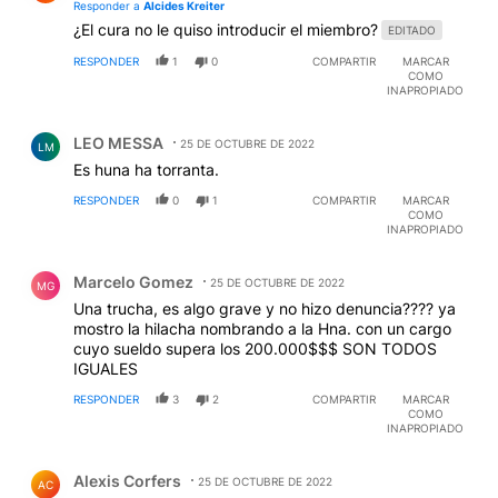
Responder a
Alcides Kreiter
¿El cura no le quiso introducir el miembro?
EDITADO
RESPONDER
1
0
COMPARTIR
MARCAR
COMO
INAPROPIADO
Comentario de LEO MESSA.
LEO MESSA
25 DE OCTUBRE DE 2022
LM
Es huna ha torranta.
RESPONDER
0
1
COMPARTIR
MARCAR
COMO
INAPROPIADO
Comentario de Marcelo Gomez.
Marcelo Gomez
25 DE OCTUBRE DE 2022
MG
Una trucha, es algo grave y no hizo denuncia???? ya
mostro la hilacha nombrando a la Hna. con un cargo
cuyo sueldo supera los 200.000$$$ SON TODOS
IGUALES
RESPONDER
3
2
COMPARTIR
MARCAR
COMO
INAPROPIADO
Comentario de Alexis Corfers.
Alexis Corfers
25 DE OCTUBRE DE 2022
AC