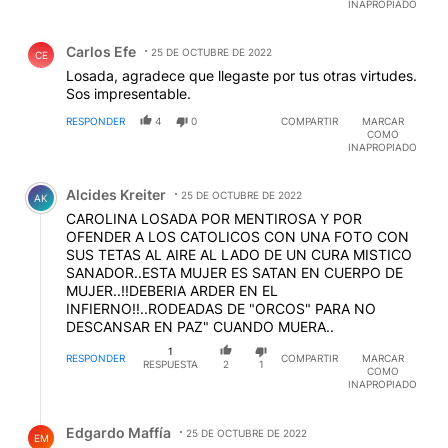
INAPROPIADO
Comentario de Carlos Efe.
Carlos Efe
25 DE OCTUBRE DE 2022
CE
Losada, agradece que llegaste por tus otras virtudes.
Sos impresentable.
RESPONDER
4
0
COMPARTIR
MARCAR
COMO
INAPROPIADO
Comentario de Alcides Kreiter.
Alcides Kreiter
25 DE OCTUBRE DE 2022
AK
CAROLINA LOSADA POR MENTIROSA Y POR
OFENDER A LOS CATOLICOS CON UNA FOTO CON
SUS TETAS AL AIRE AL LADO DE UN CURA MISTICO
SANADOR..ESTA MUJER ES SATAN EN CUERPO DE
MUJER..!!DEBERIA ARDER EN EL
INFIERNO!!..RODEADAS DE "ORCOS" PARA NO
DESCANSAR EN PAZ" CUANDO MUERA..
1
RESPONDER
COMPARTIR
MARCAR
RESPUESTA
2
1
COMO
INAPROPIADO
Respuesta de Edgardo Maffía.
Edgardo Maffía
25 DE OCTUBRE DE 2022
EM