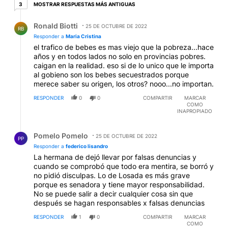
3 respuestas más antiguas
MOSTRAR RESPUESTAS MÁS ANTIGUAS
3
Respuesta de Ronald Biotti.
Ronald Biotti
25 DE OCTUBRE DE 2022
RB
Responder a
Maria Cristina
el trafico de bebes es mas viejo que la pobreza...hace
años y en todos lados no solo en provincias pobres.
caigan en la realidad. eso si de lo unico que le importa
al gobieno son los bebes secuestrados porque
merece saber su origen, los otros? nooo...no importan.
RESPONDER
0
0
COMPARTIR
MARCAR
COMO
INAPROPIADO
Respuesta de Pomelo Pomelo.
Pomelo Pomelo
25 DE OCTUBRE DE 2022
PP
Responder a
federico lisandro
La hermana de dejó llevar por falsas denuncias y
cuando se comprobó que todo era mentira, se borró y
no pidió disculpas. Lo de Losada es más grave
porque es senadora y tiene mayor responsabilidad.
No se puede salir a decir cualquier cosa sin que
después se hagan responsables x falsas denuncias
RESPONDER
1
0
COMPARTIR
MARCAR
COMO