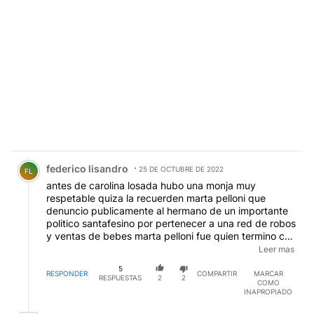
Comentario de federico lisandro.
federico lisandro
25 DE OCTUBRE DE 2022
FL
antes de carolina losada hubo una monja muy
respetable quiza la recuerden marta pelloni que
denuncio publicamente al hermano de un importante
politico santafesino por pertenecer a una red de robos
y ventas de bebes marta pelloni fue quien termino con
el clan saadi en catamarca luego de la muerte de
Leer mas
maria soledad morales. asi que no se si carolina
5
tendra razon o no pero no seria raro
RESPONDER
COMPARTIR
MARCAR
RESPUESTAS
2
2
COMO
INAPROPIADO