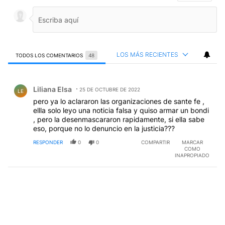
LOS MÁS RECIENTES
TODOS LOS COMENTARIOS
48
Todos los comentarios
Comentario de Liliana Elsa.
Liliana Elsa
25 DE OCTUBRE DE 2022
LE
pero ya lo aclararon las organizaciones de sante fe ,
ellla solo leyo una noticia falsa y quiso armar un bondi
, pero la desenmascararon rapidamente, si ella sabe
eso, porque no lo denuncio en la justicia???
RESPONDER
0
0
COMPARTIR
MARCAR
COMO
INAPROPIADO