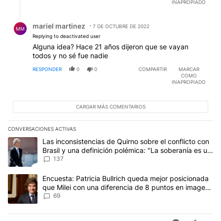
INAPROPIADO
Respuesta de mariel martinez.
mariel martinez
7 DE OCTUBRE DE 2022
MM
Replying to deactivated user
Alguna idea? Hace 21 años dijeron que se vayan
todos y no sé fue nadie
RESPONDER
0
0
COMPARTIR
MARCAR
COMO
INAPROPIADO
CARGAR MÁS COMENTARIOS
CONVERSACIONES ACTIVAS
Este listado muestra los artículos con más comentarios en los últim
Un artículo de tendencia con el título "Las inconsistencias de Qui
Las inconsistencias de Quirno sobre el conflicto con
Brasil y una definición polémica: "La soberanía es un
concepto antiguo"
137
Un artículo de tendencia con el título "Encuesta: Patricia Bullri
Encuesta: Patricia Bullrich queda mejor posicionada
que Milei con una diferencia de 8 puntos en imagen
negativa
69