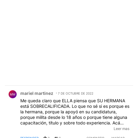
Comentario de mariel martinez.
mariel martinez
7 DE OCTUBRE DE 2022
MM
Me queda claro que ELLA piensa que SU HERMANA
está SOBRECALIFICADA. Lo que no sé si es porque es
la hermana, porque la apoyó en su candidatura,
porque milita desde lo 18 años o porque tiene alguna
capacitación, título y sobre todo experiencia. Acá
ponen gente de 18 años y dicen que están
Leer mas
sobrecalificados. Cuándo lo hicieron? Ni tuvieron