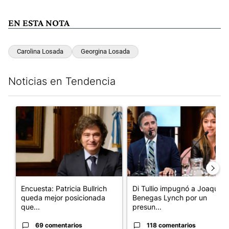
EN ESTA NOTA
Carolina Losada
Georgina Losada
Noticias en Tendencia
Este listado muestra los artículos con más comentarios en los últim
Un artículo de tendencia con el título "Encuesta: Patricia Bull
Un artículo de tendencia con e
Encuesta: Patricia Bullrich
Di Tullio impugnó a Joaquín
queda mejor posicionada
Benegas Lynch por un
que...
presun...
69 comentarios
118 comentarios