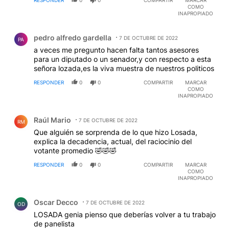
RESPONDER
0
0
COMPARTIR
MARCAR
tiempo!
COMO
INAPROPIADO
Comentario de pedro alfredo gardella.
pedro alfredo gardella
7 DE OCTUBRE DE 2022
PA
a veces me pregunto hacen falta tantos asesores
para un diputado o un senador,y con respecto a esta
señora lozada,es la viva muestra de nuestros politicos
RESPONDER
0
0
COMPARTIR
MARCAR
COMO
INAPROPIADO
Comentario de Raúl Mario.
Raúl Mario
7 DE OCTUBRE DE 2022
RM
Que alguién se sorprenda de lo que hizo Losada,
explica la decadencia, actual, del raciocinio del
votante promedio 🤣🤣🤣
RESPONDER
0
0
COMPARTIR
MARCAR
COMO
INAPROPIADO
Comentario de Oscar Decco.
Oscar Decco
7 DE OCTUBRE DE 2022
OD
LOSADA genia pienso que deberías volver a tu trabajo
de panelista