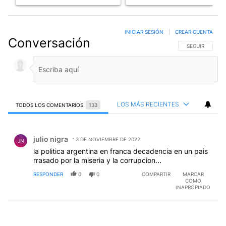
INICIAR SESIÓN
|
CREAR CUENTA
Conversación
SIGA ESTA CO
SEGUIR
LOS MÁS RECIENTES
TODOS LOS COMENTARIOS
133
Todos los comentarios
Comentario de julio nigra.
julio nigra
3 DE NOVIEMBRE DE 2022
JN
la politica argentina en franca decadencia en un pais
rrasado por la miseria y la corrupcion...
RESPONDER
0
0
COMPARTIR
MARCAR
COMO
INAPROPIADO