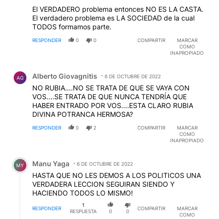
El VERDADERO problema entonces NO ES LA CASTA.
El verdadero problema es LA SOCIEDAD de la cual
TODOS formamos parte.
RESPONDER
0
0
COMPARTIR
MARCAR
COMO
INAPROPIADO
Comentario de Alberto Giovagnitis.
Alberto Giovagnitis
6 DE OCTUBRE DE 2022
AG
NO RUBIA....NO SE TRATA DE QUE SE VAYA CON
VOS....SE TRATA DE QUE NUNCA TENDRÍA QUE
HABER ENTRADO POR VOS....ESTA CLARO RUBIA
DIVINA POTRANCA HERMOSA?
RESPONDER
0
2
COMPARTIR
MARCAR
COMO
INAPROPIADO
Comentario de Manu Yaga.
Manu Yaga
6 DE OCTUBRE DE 2022
MY
HASTA QUE NO LES DEMOS A LOS POLITICOS UNA
VERDADERA LECCION SEGUIRAN SIENDO Y
HACIENDO TODOS LO MISMO!
1
RESPONDER
COMPARTIR
MARCAR
RESPUESTA
0
0
COMO