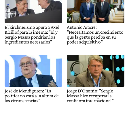
El kirchnerismo apura a Axel
Antonio Aracre:
Kicillof para la interna: "Él y
"Necesitamos un crecimiento
Sergio Massa pondrían los
que la gente perciba en su
ingredientes necesarios"
poder adquisitivo"
José de Mendiguren: "La
Jorge D'Onofrio: "Sergio
política no está a la altura de
Massa hizo recuperar la
las circunstancias"
confianza internacional"