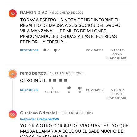
Comentario de RAMON DIAZ.
RAMON DIAZ
6 DE ENERO DE 2023
RD
TODAVIA ESPERO LA NOTA DONDE INFORME EL
REGALITO DE MASSA A SUS SOCIOS DEL GRUPO
VILA MANZANA..... DE MILES DE MILONES.....
PERDONANDOLES DEUDAS A LAS ELECTRICAS
EDENOR... Y EDESUR...
RESPONDER
0
0
COMPARTIR
MARCAR
COMO
INAPROPIADO
Comentario de remo bertotti.
remo bertotti
6 DE ENERO DE 2023
RB
OTRO INÚTIL !!!!!!!!!!!!!!!
1
RESPONDER
COMPARTIR
MARCAR
RESPUESTA
0
0
COMO
INAPROPIADO
Respuesta de Gustavo Grimaldi.
Gustavo Grimaldi
6 DE ENERO DE 2023
GG
Responder a
remo bertotti
YO DIRÍA OTRO CORRUPTO IMPORTANTE !!! YO QUE
MASSA LLAMARÍA A BOUDOU EL SABE MUCHO DE
CASAS DE MONEDAS !!!!