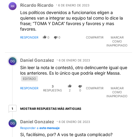
Comentario de Ricardo Ricardo.
las presidenciales del 2019, pero la señora ni lo recibió
Ricardo Ricardo
y lo mandó a hablar con Máximo que lo trató como
6 DE ENERO DE 2023
RR
uno cualquiera. Esto, unido a problemas personales,
Los políticos devenidos a funcionarios eligen a
hundió el ego del tres veces gobernador y viendo que
quienes van a integrar su equipo tal como lo dice la
ya no sería presidente, se mandó bajo un camión
frase; “TOMA Y DACA” favores y favores y mas
desde atrás y con un Volvo top de gama en que había
favores.
decidido viajar solo, con la familia detrás en otro
RESPONDER
0
0
COMPARTIR
MARCAR
vehículo. Por algo cerraron el caso en una semana.
COMO
Sorprende la designación de Elettore (apellido
INAPROPIADO
perfecto para una elección) pero Massa no quiere
Comentario de Daniel Gonzalez.
gente que le complique la vida y este cordobés es
Daniel Gonzalez
mansito y obediente. La cara lo vende.
6 DE ENERO DE 2023
DG
Sin leer la nota le contestó, otro delincuente igual que
los anteriores. Es lo único que podría elegir Massa.
EDITADO
3
RESPONDER
COMPARTIR
MARCAR
RESPUESTAS
2
0
COMO
INAPROPIADO
1 respuesta más antiguas
MOSTRAR RESPUESTAS MÁS ANTIGUAS
1
Respuesta de Daniel Gonzalez.
Daniel Gonzalez
6 DE ENERO DE 2023
DG
Responder a
este mensaje
Si, facilísimo, por? A vos te gusta complicado?