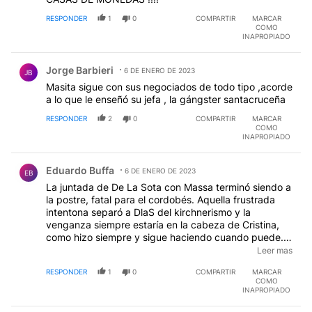
RESPONDER
1
0
COMPARTIR
MARCAR
COMO
INAPROPIADO
Comentario de Jorge Barbieri.
Jorge Barbieri
6 DE ENERO DE 2023
JB
Masita sigue con sus negociados de todo tipo ,acorde
a lo que le enseñó su jefa , la gángster santacruceña
RESPONDER
2
0
COMPARTIR
MARCAR
COMO
INAPROPIADO
Comentario de Eduardo Buffa.
Eduardo Buffa
6 DE ENERO DE 2023
EB
La juntada de De La Sota con Massa terminó siendo a
la postre, fatal para el cordobés. Aquella frustrada
intentona separó a DlaS del kirchnerismo y la
venganza siempre estaría en la cabeza de Cristina,
como hizo siempre y sigue haciendo cuando puede.
Sobre el accidente que terminó con la vida del dueño
Leer mas
de Córdoba (Schiaretti era un títere para alternar in
RESPONDER
1
0
COMPARTIR
MARCAR
definidamente), habría que considerar que no fue tal y
COMO
sí un suicidio ya que el "gallego" volvía de Buenos
INAPROPIADO
Aires cuando intentó ser el candidato de Cristina para