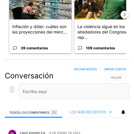
Inflación y dólar: cuáles son
La violencia sigue en los
las proyecciones del merc...
alrededores del Congreso:
rep...
39 comentarios
109 comentarios
INICIAR SESIÓN
|
CREAR CUENTA
Conversación
SIGA ESTA CO
SEGUIR
LOS MÁS RECIENTES
TODOS LOS COMENTARIOS
11
Todos los comentarios
Comentario de raul esperza.
raul esperza
6 DE ENERO DE 2023
RE