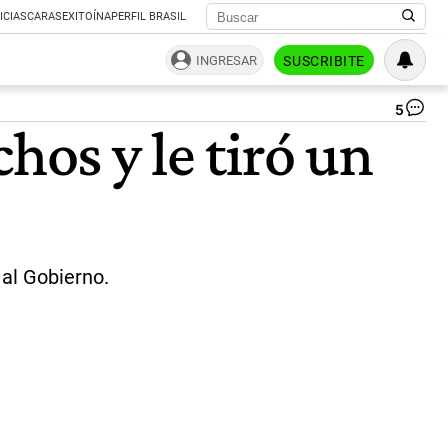
ICIAS
CARAS
EXITOÍNA
PERFIL BRASIL
INGRESAR
SUSCRIBITE
5
Go
hos y le tiró un
de
La
Rio
Ro
Qui
|
Ce
 al Gobierno.