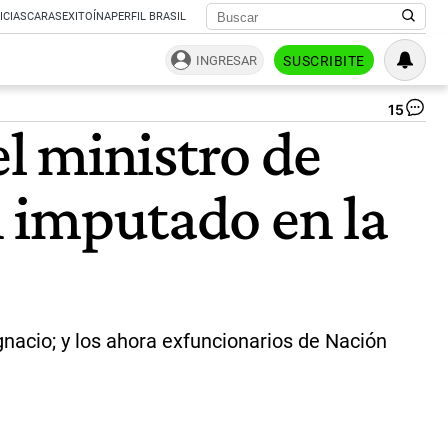
ICIAS
CARAS
EXITOÍNA
PERFIL BRASIL
INGRESAR
SUSCRIBITE
15
Ra
l ministro de
Cu
Li
|
n imputado en la
Twi
@R
gnacio; y los ahora exfuncionarios de Nación