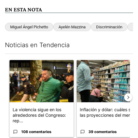
EN ESTA NOTA
Miguel Ángel Pichetto
Ayelén Mazzina
Discriminación
Re
Noticias en Tendencia
Este listado muestra los artículos con más comentarios en los últim
Un artículo de tendencia con el título "La violencia sigue en l
Un artículo de tendencia con e
La violencia sigue en los
Inflación y dólar: cuáles son
alrededores del Congreso:
las proyecciones del merc...
rep...
108 comentarios
39 comentarios