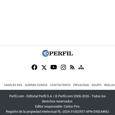
CANALES RSS
QUIENES SOMOS
CONTÁCTENOS
PRIVACIDAD
EQUIPO
REGLAS
Perfil.com - Editorial Perfil S.A.
| © Perfil.com 2006-2026 - Todos los
derechos reservados.
Editor responsable: Carlos Piro.
Registro de la propiedad intelectual RL-2024-31002957-APN-DNDA#MJ