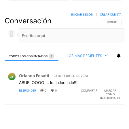
INICIAR SESIÓN
|
CREAR CUENTA
Conversación
SIGA ESTA CO
SEGUIR
LOS MÁS RECIENTES
TODOS LOS COMENTARIOS
1
Todos los comentarios
Comentario de Orlando Fosatti.
Orlando Fosatti
23 DE FEBRERO DE 2023
OF
ABUELOOOO ... lo..lo.loo.lo.lo!!!!
RESPONDER
0
0
COMPARTIR
MARCAR
COMO
INAPROPIADO