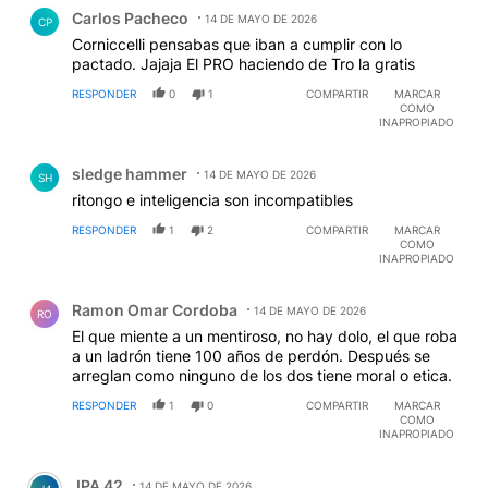
Comentario de Carlos Pacheco.
Carlos Pacheco
14 DE MAYO DE 2026
CP
Corniccelli pensabas que iban a cumplir con lo
pactado. Jajaja El PRO haciendo de Tro la gratis
RESPONDER
0
1
COMPARTIR
MARCAR
COMO
INAPROPIADO
Comentario de sledge hammer.
sledge hammer
14 DE MAYO DE 2026
SH
ritongo e inteligencia son incompatibles
RESPONDER
1
2
COMPARTIR
MARCAR
COMO
INAPROPIADO
Comentario de Ramon Omar Cordoba.
Ramon Omar Cordoba
14 DE MAYO DE 2026
RO
El que miente a un mentiroso, no hay dolo, el que roba
a un ladrón tiene 100 años de perdón. Después se
arreglan como ninguno de los dos tiene moral o etica.
RESPONDER
1
0
COMPARTIR
MARCAR
COMO
INAPROPIADO
Comentario de JPA 42.
JPA 42
14 DE MAYO DE 2026