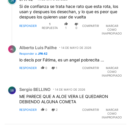
J4
Si de confianza se trata hace rato que esta rota, los
usan y despues los desechan, y lo que es peor que
despues los quieren usar de vuelta
1
RESPONDER
COMPARTIR
MARCAR
RESPUESTA
1
0
COMO
INAPROPIADO
Respuesta de Alberto Luis Pailhe.
Alberto Luis Pailhe
14 DE MAYO DE 2026
AL
Responder a
JPA 42
lo decís por Fátima, es un angel pobrecita ...
RESPONDER
0
1
COMPARTIR
MARCAR
COMO
INAPROPIADO
Comentario de Sergio BELLINO.
Sergio BELLINO
14 DE MAYO DE 2026
SB
ME PARECE QUE A ALOE VERA LE QUEDARON
DEBIENDO ALGUNA COMETA
RESPONDER
0
2
COMPARTIR
MARCAR
COMO
INAPROPIADO