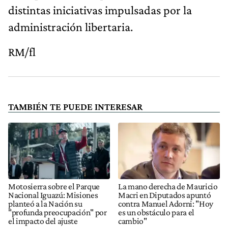
distintas iniciativas impulsadas por la
administración libertaria.
RM/fl
TAMBIÉN TE PUEDE INTERESAR
Motosierra sobre el Parque
La mano derecha de Mauricio
Nacional Iguazú: Misiones
Macri en Diputados apuntó
planteó a la Nación su
contra Manuel Adorni: "Hoy
"profunda preocupación" por
es un obstáculo para el
el impacto del ajuste
cambio"