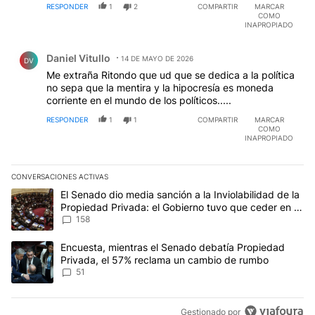
RESPONDER
1
2
COMPARTIR
MARCAR
COMO
INAPROPIADO
Comentario de Daniel Vitullo.
Daniel Vitullo
14 DE MAYO DE 2026
DV
Me extraña Ritondo que ud que se dedica a la política
no sepa que la mentira y la hipocresía es moneda
corriente en el mundo de los políticos.....
RESPONDER
1
1
COMPARTIR
MARCAR
COMO
INAPROPIADO
CONVERSACIONES ACTIVAS
Este listado muestra los artículos con más comentarios en los últim
Un artículo de tendencia con el título "El Senado dio media sanci
El Senado dio media sanción a la Inviolabilidad de la
Propiedad Privada: el Gobierno tuvo que ceder en la
Ley del Manejo del Fuego
158
Un artículo de tendencia con el título "Encuesta, mientras el Se
Encuesta, mientras el Senado debatía Propiedad
Privada, el 57% reclama un cambio de rumbo
51
Gestionado por