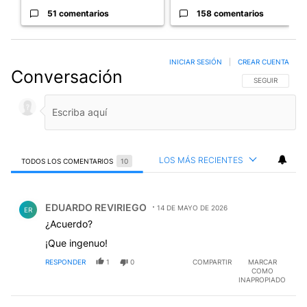
51 comentarios
158 comentarios
INICIAR SESIÓN
|
CREAR CUENTA
Conversación
SIGA ESTA CO
SEGUIR
LOS MÁS RECIENTES
TODOS LOS COMENTARIOS
10
Todos los comentarios
Comentario de EDUARDO REVIRIEGO.
EDUARDO REVIRIEGO
14 DE MAYO DE 2026
ER
¿Acuerdo?
¡Que ingenuo!
RESPONDER
1
0
COMPARTIR
MARCAR
COMO
INAPROPIADO