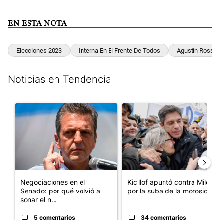
EN ESTA NOTA
Elecciones 2023
Interna En El Frente De Todos
Agustín Rossi
Noticias en Tendencia
Este listado muestra los artículos con más comentarios en los últim
Un artículo de tendencia con el título "Negociaciones en el Se
Un artículo de tendencia con el
Negociaciones en el
Kicillof apuntó contra Milei
Senado: por qué volvió a
por la suba de la morosida...
sonar el n...
5 comentarios
34 comentarios