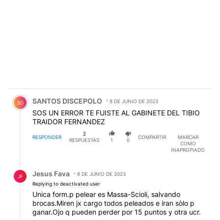
Comentario de SANTOS DISCEPOLO.
SANTOS DISCEPOLO
8 DE JUNIO DE 2023
SD
SOS UN ERROR TE FUISTE AL GABINETE DEL TIBIO
TRAIDOR FERNANDEZ
2
RESPONDER
COMPARTIR
MARCAR
RESPUESTAS
1
0
COMO
INAPROPIADO
Respuesta de Jesus Fava.
Jesus Fava
8 DE JUNIO DE 2023
JF
Replying to deactivated user
Unica form.p pelear es Massa-Scioli, salvando
brocas.Miren jx cargo todos peleados e iran sòlo p
ganar.Ojo q pueden perder por 15 puntos y otra ucr.