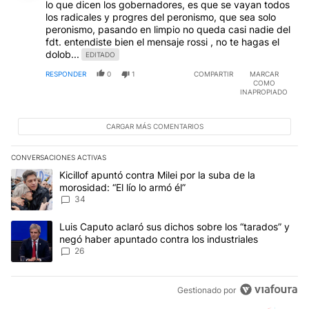
lo que dicen los gobernadores, es que se vayan todos
los radicales y progres del peronismo, que sea solo
peronismo, pasando en limpio no queda casi nadie del
fdt. entendiste bien el mensaje rossi , no te hagas el
dolob...
EDITADO
RESPONDER
0
1
COMPARTIR
MARCAR
COMO
INAPROPIADO
CARGAR MÁS COMENTARIOS
CONVERSACIONES ACTIVAS
Este listado muestra los artículos con más comentarios en los últim
Un artículo de tendencia con el título "Kicillof apuntó contra Milei 
Kicillof apuntó contra Milei por la suba de la
morosidad: “El lío lo armó él”
34
Un artículo de tendencia con el título "Luis Caputo aclaró sus dic
Luis Caputo aclaró sus dichos sobre los “tarados” y
negó haber apuntado contra los industriales
26
Gestionado por