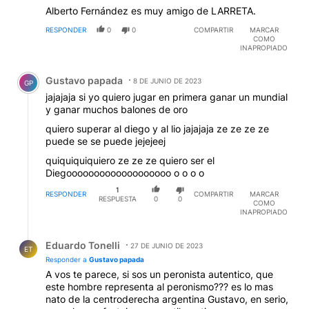
Alberto Fernández es muy amigo de LARRETA.
RESPONDER
0
0
COMPARTIR
MARCAR
COMO
INAPROPIADO
Comentario de Gustavo papada.
Gustavo papada
8 DE JUNIO DE 2023
GP
jajajaja si yo quiero jugar en primera ganar un mundial
y ganar muchos balones de oro
quiero superar al diego y al lio jajajaja ze ze ze ze
puede se se puede jejejeej
quiquiquiquiero ze ze ze quiero ser el
Diegooooooooooooooooooo o o o o
1
RESPONDER
COMPARTIR
MARCAR
RESPUESTA
0
0
COMO
INAPROPIADO
Respuesta de Eduardo Tonelli.
Eduardo Tonelli
27 DE JUNIO DE 2023
ET
Responder a
Gustavo papada
A vos te parece, si sos un peronista autentico, que
este hombre representa al peronismo??? es lo mas
nato de la centroderecha argentina Gustavo, en serio,