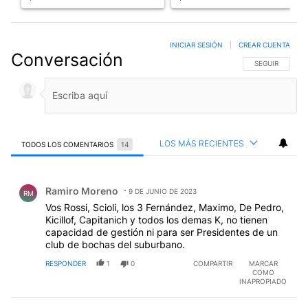
INICIAR SESIÓN
|
CREAR CUENTA
Conversación
SIGA ESTA CO
SEGUIR
LOS MÁS RECIENTES
TODOS LOS COMENTARIOS
14
Todos los comentarios
Comentario de Ramiro Moreno.
Ramiro Moreno
9 DE JUNIO DE 2023
RM
Vos Rossi, Scioli, los 3 Fernández, Maximo, De Pedro,
Kicillof, Capitanich y todos los demas K, no tienen
capacidad de gestión ni para ser Presidentes de un
club de bochas del suburbano.
RESPONDER
1
0
COMPARTIR
MARCAR
COMO
INAPROPIADO