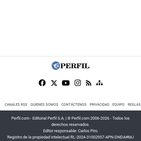
CANALES RSS
QUIENES SOMOS
CONTÁCTENOS
PRIVACIDAD
EQUIPO
REGLAS
Perfil.com - Editorial Perfil S.A.
| © Perfil.com 2006-2026 - Todos los
derechos reservados.
Editor responsable: Carlos Piro.
Registro de la propiedad intelectual RL-2024-31002957-APN-DNDA#MJ