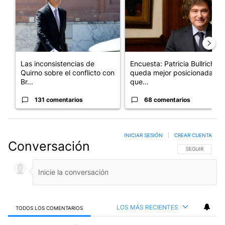
Las inconsistencias de
Encuesta: Patricia Bullrich
Quirno sobre el conflicto con
queda mejor posicionada
Br...
que...
131 comentarios
68 comentarios
INICIAR SESIÓN
|
CREAR CUENTA
Conversación
SIGA ESTA CO
SEGUIR
LOS MÁS RECIENTES
TODOS LOS COMENTARIOS
Todos los comentarios