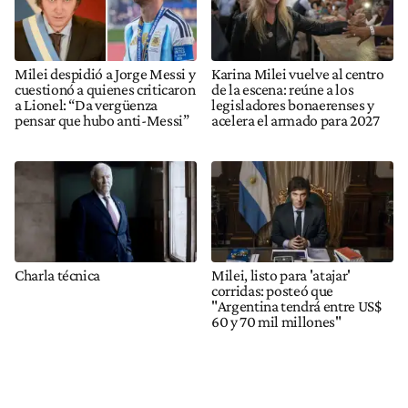
Milei despidió a Jorge Messi y
Karina Milei vuelve al centro
cuestionó a quienes criticaron
de la escena: reúne a los
a Lionel: “Da vergüenza
legisladores bonaerenses y
pensar que hubo anti-Messi”
acelera el armado para 2027
Charla técnica
Milei, listo para 'atajar'
corridas: posteó que
"Argentina tendrá entre US$
60 y 70 mil millones"