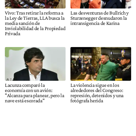
Vivo: Tras retirar la reforma a
Las desventuras de Bullrich y
la Ley de Tierras, LLA busca la
Sturzenegger desnudaron la
media sanción de
intransigencia de Karina
Inviolabilidad de la Propiedad
Privada
Lacunza comparó la
La violencia sigue en los
economía con un avión:
alrededores del Congreso:
"Alcanza para planear, pero la
represión, detenidos y una
nave está escorada"
fotógrafa herida