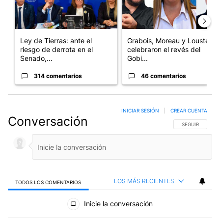
Ley de Tierras: ante el
Grabois, Moreau y Lousteau
riesgo de derrota en el
celebraron el revés del
Senado,...
Gobi...
314 comentarios
46 comentarios
INICIAR SESIÓN
|
CREAR CUENTA
Conversación
SIGA ESTA CO
SEGUIR
LOS MÁS RECIENTES
TODOS LOS COMENTARIOS
Todos los comentarios
Inicie la conversación