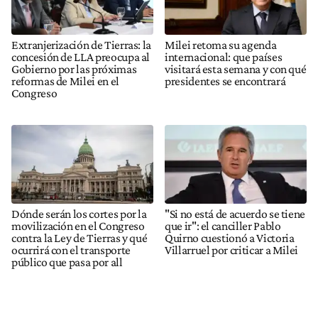
Extranjerización de Tierras: la
Milei retoma su agenda
concesión de LLA preocupa al
internacional: que países
Gobierno por las próximas
visitará esta semana y con qué
reformas de Milei en el
presidentes se encontrará
Congreso
Dónde serán los cortes por la
"Si no está de acuerdo se tiene
movilización en el Congreso
que ir": el canciller Pablo
contra la Ley de Tierras y qué
Quirno cuestionó a Victoria
ocurrirá con el transporte
Villarruel por criticar a Milei
público que pasa por all