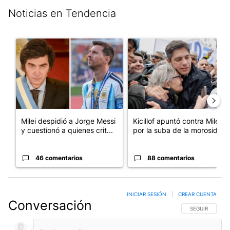
Noticias en Tendencia
Este listado muestra los artículos con más comentarios en los últim
Un artículo de tendencia con el título "Milei despidió a Jorge 
Un artículo de tendencia con el
Milei despidió a Jorge Messi
Kicillof apuntó contra Milei
y cuestionó a quienes crit...
por la suba de la morosida...
46 comentarios
88 comentarios
INICIAR SESIÓN
|
CREAR CUENTA
Conversación
SIGA ESTA CO
SEGUIR