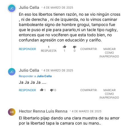
Comentario de Julio Cella.
Julio Cella
4 DE MARZO DE 2025
JC
En eso los libertos tienen razón, no se vio ningún cross
, ni de derecha , ni de izquierda, no lo vimos caminar
bamboleante signo de hombre grogui, tampoco fue
que le puso el pie para pararlo,ni un tacle tipo rugby,
entonces que no vociferen que esta todo bien, no
confundan agresión con educación y cariño.
1
RESPONDER
COMPARTIR
MARCAR
RESPUESTA
1
0
COMO
INAPROPIADO
Respuesta de Julio Cella.
Julio Cella
4 DE MARZO DE 2025
JC
Responder a
Julio Cella
Ja Ja Ja Ja ....
RESPONDER
1
0
COMPARTIR
MARCAR
COMO
INAPROPIADO
Comentario de Hector Renna Luis Renna.
Hector Renna Luis Renna
4 DE MARZO DE 2025
HR
El libertario pijap dando una clara muestra de su amor
por la libertad tapa la camara con su mano..