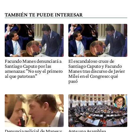
TAMBIÉN TE PUEDE INTERESAR
Facundo Manes denunciará a
El escandaloso cruce de
Santiago Caputo por las
Santiago Caputo y Facundo
amenazas: "No soy el primero
Manes tras discurso de Javier
al que patotean"
Milei en el Congreso: qué
pasó
Denuncia policial de Manes y
Ante una Asamblea