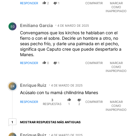
RESPONDER
2
1
COMPARTIR
MARCAR
COMO
INAPROPIADO
Comentario de Emiliano Garcia.
Emiliano Garcia
4 DE MARZO DE 2025
EG
Convengamos que los kirchos te hablaban con el
fierro o con el sobre. Decirle un hombre a otro, no
seas pecho frío, y darle una palmada en el pecho,
significa que Caputo cree que puede despertarlo a
Manes.
RESPONDER
0
1
COMPARTIR
MARCAR
COMO
INAPROPIADO
Comentario de Enrique Ruiz.
Enrique Ruiz
4 DE MARZO DE 2025
ER
Acúsalo con tu mamá chilindrina Manes
3
RESPONDER
COMPARTIR
MARCAR
RESPUESTAS
1
2
COMO
INAPROPIADO
1 respuesta más antiguas
MOSTRAR RESPUESTAS MÁS ANTIGUAS
1
Respuesta de Enrique Ruiz.
Enrique Ruiz
4 DE MARZO DE 2025