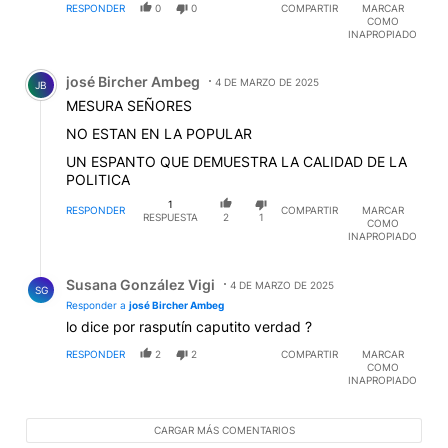
RESPONDER
0
0
COMPARTIR
MARCAR
PERIODISMO DEL ESPECTACULO?
COMO
INAPROPIADO
Comentario de josé Bircher Ambeg.
josé Bircher Ambeg
4 DE MARZO DE 2025
JB
MESURA SEÑORES
NO ESTAN EN LA POPULAR
UN ESPANTO QUE DEMUESTRA LA CALIDAD DE LA
POLITICA
1
RESPONDER
COMPARTIR
MARCAR
RESPUESTA
2
1
COMO
INAPROPIADO
Respuesta de Susana González Vigi.
Susana González Vigi
4 DE MARZO DE 2025
SG
Responder a
josé Bircher Ambeg
lo dice por rasputín caputito verdad ?
RESPONDER
2
2
COMPARTIR
MARCAR
COMO
INAPROPIADO
CARGAR MÁS COMENTARIOS