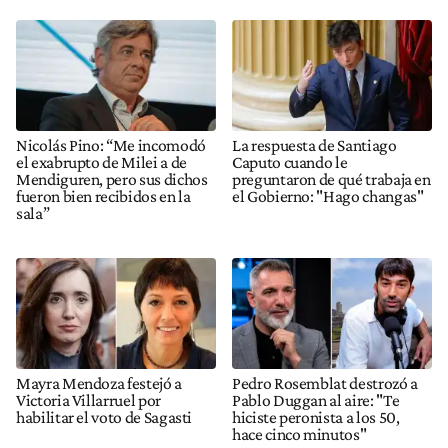
Nicolás Pino: “Me incomodó
La respuesta de Santiago
el exabrupto de Milei a de
Caputo cuando le
Mendiguren, pero sus dichos
preguntaron de qué trabaja en
fueron bien recibidos en la
el Gobierno: "Hago changas"
sala”
Mayra Mendoza festejó a
Pedro Rosemblat destrozó a
Victoria Villarruel por
Pablo Duggan al aire: "Te
habilitar el voto de Sagasti
hiciste peronista a los 50,
hace cinco minutos"