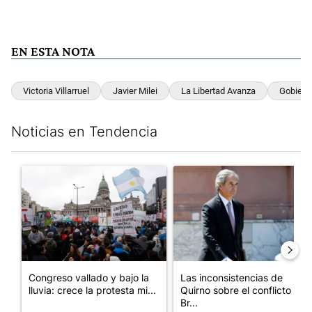
EN ESTA NOTA
Victoria Villarruel
Javier Milei
La Libertad Avanza
Gobiern
Noticias en Tendencia
Este listado muestra los artículos con más comentarios en los últim
Un artículo de tendencia con el título "Congreso vallado y bajo
Un artículo de tendencia con e
Congreso vallado y bajo la
Las inconsistencias de
lluvia: crece la protesta mi...
Quirno sobre el conflicto con
Br...