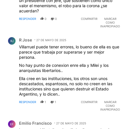
un presidente con jefe, que sostienen como único
valor el menemismo, el robo para la corona ¿se
acuerdan?
RESPONDER
0
0
COMPARTIR
MARCAR
COMO
INAPROPIADO
Comentario de R Jose.
R Jose
27 DE MAYO DE 2025
RJ
Villarruel puede tener errores, lo bueno de ella es que
parece que trabaja por superarse y ser mejor
persona.
No hay punto de conexion enre ella y Milei y los
anarquistas libertarios..
Ella cree en las instituciones, los otros son unos
descastados, espantosos, no solo no creen en las
instituciones sino que quieren destruir el Estado
Argentino, y lo dicen..
RESPONDER
1
1
COMPARTIR
MARCAR
COMO
INAPROPIADO
Comentario de Emilio Francisco.
Emilio Francisco
27 DE MAYO DE 2025
EF