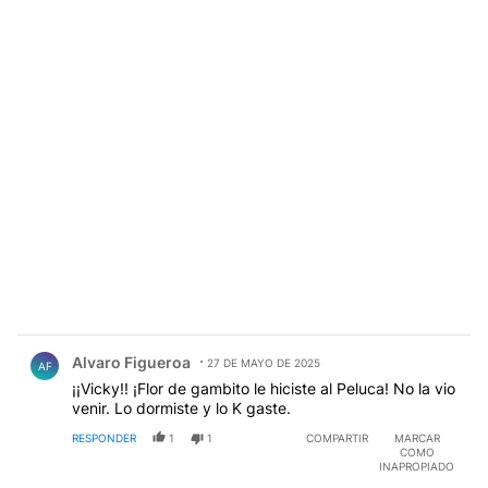
Comentario de Alvaro Figueroa.
Alvaro Figueroa
27 DE MAYO DE 2025
AF
¡¡Vicky!! ¡Flor de gambito le hiciste al Peluca! No la vio
venir. Lo dormiste y lo K gaste.
RESPONDER
1
1
COMPARTIR
MARCAR
COMO
INAPROPIADO