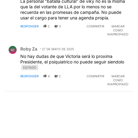
La personal "batalla cultural" de viky no es la misma
que la del votante de LLA por lo menos no se
recuerda en las promesas de campaña. No puede
usar el cargo para tener una agenda propia.
RESPONDER
2
3
COMPARTIR
MARCAR
COMO
INAPROPIADO
Comentario de Roby Za.
Roby Za
27 DE MAYO DE 2025
RZ
No hay dudas de que Victoria será lo proxima
Presidente, el psiquiatrico no puede seguir siendolo
EDITADO
RESPONDER
4
2
COMPARTIR
MARCAR
COMO
INAPROPIADO