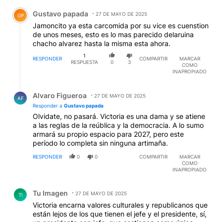
Comentario de Gustavo papada.
Gustavo papada
27 DE MAYO DE 2025
GP
Jamoncito ya esta carcomida por su vice es cuenstion
de unos meses, esto es lo mas parecido delaruina
chacho alvarez hasta la misma esta ahora.
1
RESPONDER
COMPARTIR
MARCAR
RESPUESTA
0
3
COMO
INAPROPIADO
Respuesta de Alvaro Figueroa.
Alvaro Figueroa
27 DE MAYO DE 2025
AF
Responder a
Gustavo papada
Olvidate, no pasará. Victoria es una dama y se atiene
a las reglas de la reública y la democracia. A lo sumo
armará su propio espacio para 2027, pero este
período lo completa sin ninguna artimaña.
RESPONDER
0
0
COMPARTIR
MARCAR
COMO
INAPROPIADO
Comentario de Tu Imagen.
Tu Imagen
27 DE MAYO DE 2025
TI
Victoria encarna valores culturales y republicanos que
están lejos de los que tienen el jefe y el presidente, sí,