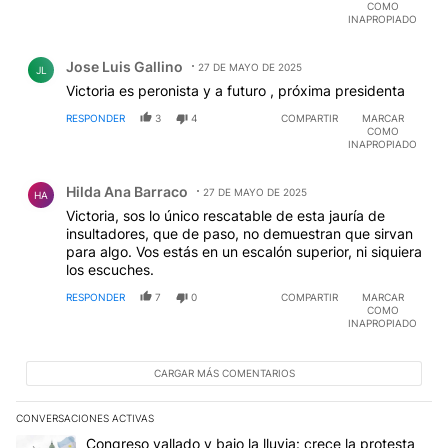
COMO
INAPROPIADO
Comentario de Jose Luis Gallino.
Jose Luis Gallino
27 DE MAYO DE 2025
JL
Victoria es peronista y a futuro , próxima presidenta
RESPONDER
3
4
COMPARTIR
MARCAR
COMO
INAPROPIADO
Comentario de Hilda Ana Barraco.
Hilda Ana Barraco
27 DE MAYO DE 2025
HA
Victoria, sos lo único rescatable de esta jauría de
insultadores, que de paso, no demuestran que sirvan
para algo. Vos estás en un escalón superior, ni siquiera
los escuches.
RESPONDER
7
0
COMPARTIR
MARCAR
COMO
INAPROPIADO
CARGAR MÁS COMENTARIOS
CONVERSACIONES ACTIVAS
Este listado muestra los artículos con más comentarios en los últim
Un artículo de tendencia con el título "Congreso vallado y bajo la
Congreso vallado y bajo la lluvia: crece la protesta