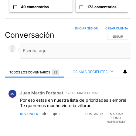
49 comentarios
173 comentarios
INICIAR SESIÓN
|
CREAR CUENTA
Conversación
SIGA ESTA CO
SEGUIR
LOS MÁS RECIENTES
TODOS LOS COMENTARIOS
33
Todos los comentarios
Comentario de Juan Martín Fortabat.
Juan Martín Fortabat
28 DE MAYO DE 2025
JM
Por eso estas en nuestra lista de prioridades siempre!
Te queremos mucho victoria villaruel
RESPONDER
1
0
COMPARTIR
MARCAR
COMO
INAPROPIADO