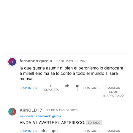
Comentario de fernando garcia.
fernando garcia
27 DE MAYO DE 2025
FG
la que queria asumir ni bien el peronismo lo derrocara
a milei!! encima se lo conto a todo el mundo si sera
mensa
1
RESPONDER
COMPARTIR
MARCAR
RESPUESTA
1
7
COMO
INAPROPIADO
Respuesta de ARNOLD 17.
ARNOLD 17
27 DE MAYO DE 2025
A1
Responder a
fernando garcia
ANDA A LAVARTE EL ASTERISCO.
EDITADO
RESPONDER
1
2
COMPARTIR
MARCAR