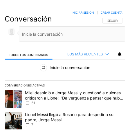
INICIAR SESIÓN
|
CREAR CUENTA
Conversación
SIGA ESTA CO
SEGUIR
LOS MÁS RECIENTES
TODOS LOS COMENTARIOS
Todos los comentarios
Inicie la conversación
CONVERSACIONES ACTIVAS
Este listado muestra los artículos con más comentarios en los últim
Un artículo de tendencia con el título "Milei despidió a Jorge Mes
Milei despidió a Jorge Messi y cuestionó a quienes
criticaron a Lionel: “Da vergüenza pensar que hubo
anti-Messi”
51
Un artículo de tendencia con el título "Lionel Messi llegó a Rosar
Lionel Messi llegó a Rosario para despedir a su
padre, Jorge Messi
7