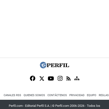
CANALES RSS
QUIENES SOMOS
CONTÁCTENOS
PRIVACIDAD
EQUIPO
REGLAS
Perfil.com - Editorial Perfil S.A.
| © Perfil.com 2006-2026 - Todos los