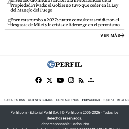
El Senado dio media sanción a la Inviolabilidad de la
4
Propiedad Privada: el Gobierno tuvo que ceder en la Ley
del Manejo del Fuego
Encuesta rumbo a 2027: cuatro consultoras midieron el
5
desgaste de Milei y la crisis de liderazgo en el peronismo
VER MÁS
CANALES RSS
QUIENES SOMOS
CONTÁCTENOS
PRIVACIDAD
EQUIPO
REGLAS
Perfil.com - Editorial Perfil S.A.
| © Perfil.com 2006-2026 - Todos los
derechos reservados.
Editor responsable: Carlos Piro.