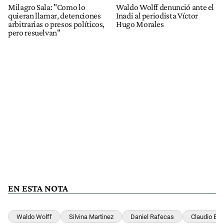
Milagro Sala: "Como lo
Waldo Wolff denunció ante el
quieran llamar, detenciones
Inadi al periodista Víctor
arbitrarias o presos políticos,
Hugo Morales
pero resuelvan"
EN ESTA NOTA
Waldo Wolff
Silvina Martinez
Daniel Rafecas
Claudio Bo