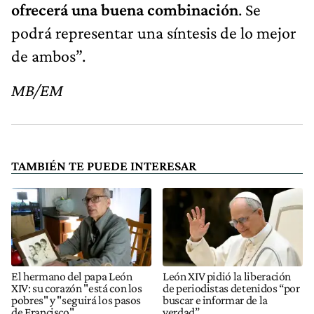
ofrecerá una buena combinación
. Se
podrá representar una síntesis de lo mejor
de ambos”.
MB/EM
TAMBIÉN TE PUEDE INTERESAR
El hermano del papa León
León XIV pidió la liberación
XIV: su corazón "está con los
de periodistas detenidos “por
pobres" y "seguirá los pasos
buscar e informar de la
de Francisco"
verdad”