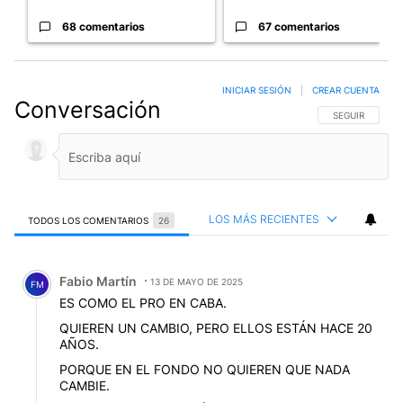
68 comentarios
67 comentarios
INICIAR SESIÓN
|
CREAR CUENTA
Conversación
SIGA ESTA CO
SEGUIR
LOS MÁS RECIENTES
TODOS LOS COMENTARIOS
26
Todos los comentarios
Comentario de Fabio Martín.
Fabio Martín
13 DE MAYO DE 2025
FM
ES COMO EL PRO EN CABA.
QUIEREN UN CAMBIO, PERO ELLOS ESTÁN HACE 20
AÑOS.
PORQUE EN EL FONDO NO QUIEREN QUE NADA
CAMBIE.