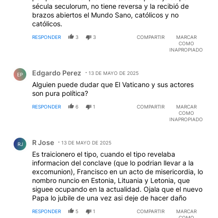
sécula seculorum, no tiene reversa y la recibió de
brazos abiertos el Mundo Sano, católicos y no
católicos.
RESPONDER
3
3
COMPARTIR
MARCAR
COMO
INAPROPIADO
Comentario de Edgardo Perez.
Edgardo Perez
13 DE MAYO DE 2025
EP
Alguien puede dudar que El Vaticano y sus actores
son pura política?
RESPONDER
6
1
COMPARTIR
MARCAR
COMO
INAPROPIADO
Comentario de R Jose.
R Jose
13 DE MAYO DE 2025
RJ
Es traicionero el tipo, cuando el tipo revelaba
informacion del conclave (que lo podrian llevar a la
excomunion), Francisco en un acto de misericordia, lo
nombro nuncio en Estonia, Lituania y Letonia, que
siguee ocupando en la actualidad. Ojala que el nuevo
Papa lo jubile de una vez asi deje de hacer daño
RESPONDER
5
1
COMPARTIR
MARCAR
COMO