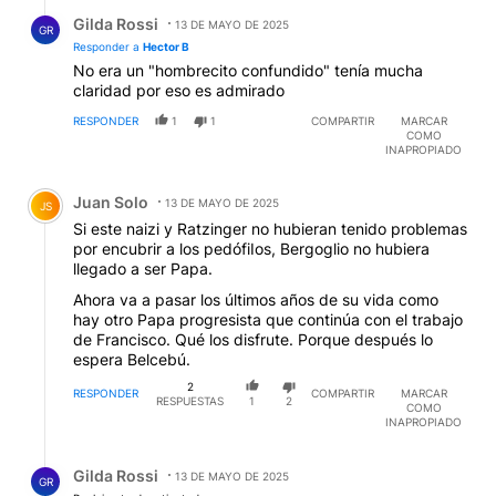
Respuesta de Gilda Rossi.
Gilda Rossi
13 DE MAYO DE 2025
GR
Responder a
Hector B
No era un "hombrecito confundido" tenía mucha
claridad por eso es admirado
RESPONDER
1
1
COMPARTIR
MARCAR
COMO
INAPROPIADO
Comentario de Juan Solo.
Juan Solo
13 DE MAYO DE 2025
JS
Si este naizi y Ratzinger no hubieran tenido problemas
por encubrir a los pedófiIos, Bergoglio no hubiera
llegado a ser Papa.
Ahora va a pasar los últimos años de su vida como
hay otro Papa progresista que continúa con el trabajo
de Francisco. Qué los disfrute. Porque después lo
espera Belcebú.
2
RESPONDER
COMPARTIR
MARCAR
RESPUESTAS
1
2
COMO
INAPROPIADO
Respuesta de Gilda Rossi.
Gilda Rossi
13 DE MAYO DE 2025
GR