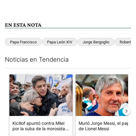
EN ESTA NOTA
Papa Francisco
Papa León XIV
Jorge Bergoglio
Robert Fr
Noticias en Tendencia
Este listado muestra los artículos con más comentarios en los últim
Un artículo de tendencia con el título "Kicillof apuntó contra Mil
Un artículo de tendencia con e
Kicillof apuntó contra Milei
Murió Jorge Messi, el papá
por la suba de la morosida...
de Lionel Messi