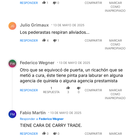
RESPONDER
1
0
COMPARTIR
MARCAR
COMO
INAPROPIADO
Comentario de Julio Grimaux.
Julio Grimaux
13 DE MAYO DE 2025
JG
Los pederastas respiran aliviados...
RESPONDER
4
1
COMPARTIR
MARCAR
COMO
INAPROPIADO
Comentario de Federico Wegner.
Federico Wegner
13 DE MAYO DE 2025
FW
Otro que se equivocó de puerta, un ricachón que se
metió a cura, éste tiene pinta para laburar en alguna
agencia de quiniela o alguna agencia prestamista
1
RESPONDER
COMPARTIR
MARCAR
RESPUESTA
3
0
COMO
INAPROPIADO
Respuesta de Fabio Martín.
Fabio Martín
13 DE MAYO DE 2025
FM
Responder a
Federico Wegner
TIENE CARA DE CARRY TRADE.
RESPONDER
0
0
COMPARTIR
MARCAR