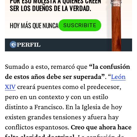
POR ESO MOLESTA A QUIENES CREEN
SER LOS DUEÑOS DE LA VERDAD.
HOY MÁS QUE NUNCA
SUSCRIBITE
Sumado a esto, remarcó que
“la confusión
de estos años debe ser superada”
. “
León
XIV
creará puentes como el predecesor,
pero en un contexto y con un estilo
distinto a Francisco. En la Iglesia de hoy
existen grandes tensiones y afuera hay
conflictos espantosos.
Creo que ahora hace
falta claridad doctrinal
. La confusión de