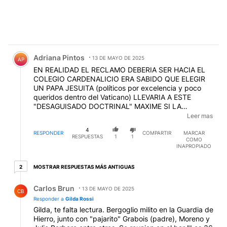
Comentario de Adriana Pintos.
Adriana Pintos
13 DE MAYO DE 2025
AP
EN REALIDAD EL RECLAMO DEBERIA SER HACIA EL
COLEGIO CARDENALICIO ERA SABIDO QUE ELEGIR
UN PAPA JESUITA (políticos por excelencia y poco
queridos dentro del Vaticano) LLEVARIA A ESTE
"DESAGUISADO DOCTRINAL" MAXIME SI LA
PERSONA TENIA HISTORIAL DENTRO DEL
Leer mas
PERONISMO ARGENTINO PARTIDO QUE MANIPULO
4
(tergiversó) EL CONCEPTO DE DOCTRINA SOCIAL DE
RESPONDER
COMPARTIR
MARCAR
RESPUESTAS
1
1
COMO
LEON XIII (Justicialismo)
INAPROPIADO
2 respuestas más antiguas
MOSTRAR RESPUESTAS MÁS ANTIGUAS
2
Respuesta de Carlos Brun.
Carlos Brun
13 DE MAYO DE 2025
CB
Responder a
Gilda Rossi
Gilda, te falta lectura. Bergoglio milito en la Guardia de
Hierro, junto con "pajarito" Grabois (padre), Moreno y