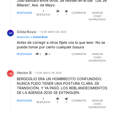
Julio Barbaro entre otros. Se reunian en el bar "Los 36
Billares", Ave. de Mayo.
1
RESPONDER
COMPARTIR
MARCAR
RESPUESTA
1
1
COMO
INAPROPIADO
Respuesta de Gilda Rossi.
Gilda Rossi
13 DE MAYO DE 2025
GR
Responder a
Carlos Brun
Antes de corregir a otros fijate vos lo que lees- No se
puede tomar por cierto cualquier basura
RESPONDER
0
0
COMPARTIR
MARCAR
COMO
INAPROPIADO
Comentario de Hector B.
Hector B
13 DE MAYO DE 2025
HB
BERGOGLIO ERA UN HOMBRECITO CONFUNDIDO.
NUNCA PUDO TENER UNA POSTURA CLARA. DE
TRANSICIÓN. Y YA PASÓ. LOS REBLANDECIMIENTOS
DE LA AGENDA 2030 SE EXTINGUEN.
1
RESPONDER
COMPARTIR
MARCAR
RESPUESTA
2
2
COMO
INAPROPIADO