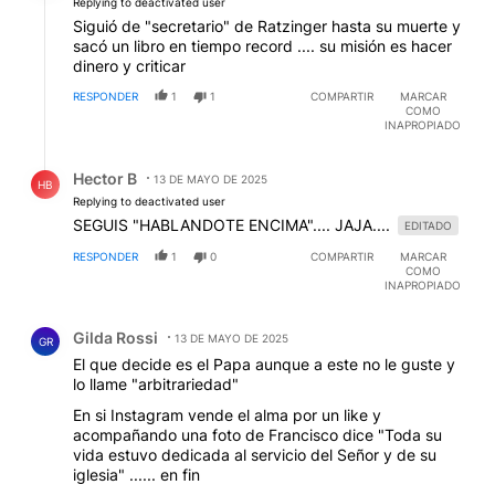
Replying to deactivated user
Siguió de "secretario" de Ratzinger hasta su muerte y
sacó un libro en tiempo record .... su misión es hacer
dinero y criticar
RESPONDER
1
1
COMPARTIR
MARCAR
COMO
INAPROPIADO
Respuesta de Hector B.
Hector B
13 DE MAYO DE 2025
HB
Replying to deactivated user
SEGUIS "HABLANDOTE ENCIMA".... JAJA....
EDITADO
RESPONDER
1
0
COMPARTIR
MARCAR
COMO
INAPROPIADO
Comentario de Gilda Rossi.
Gilda Rossi
13 DE MAYO DE 2025
GR
El que decide es el Papa aunque a este no le guste y
lo llame "arbitrariedad"
En si Instagram vende el alma por un like y
acompañando una foto de Francisco dice "Toda su
vida estuvo dedicada al servicio del Señor y de su
iglesia" ...... en fin