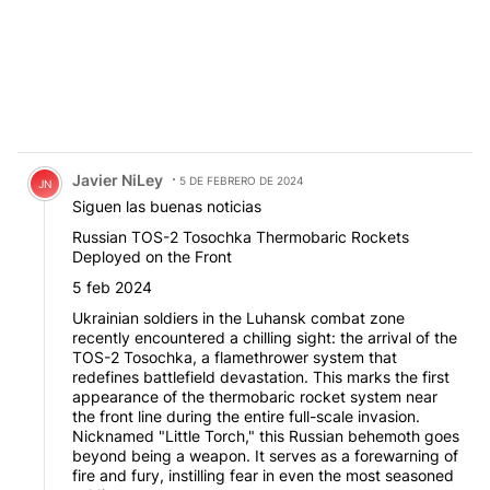
Comentario de Javier NiLey.
Javier NiLey
5 DE FEBRERO DE 2024
JN
Siguen las buenas noticias
Russian TOS-2 Tosochka Thermobaric Rockets
Deployed on the Front
5 feb 2024
Ukrainian soldiers in the Luhansk combat zone
recently encountered a chilling sight: the arrival of the
TOS-2 Tosochka, a flamethrower system that
redefines battlefield devastation. This marks the first
appearance of the thermobaric rocket system near
the front line during the entire full-scale invasion.
Nicknamed "Little Torch," this Russian behemoth goes
beyond being a weapon. It serves as a forewarning of
fire and fury, instilling fear in even the most seasoned