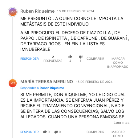
Comentario de Ruben Riquelme.
Ruben Riquelme
5 DE FEBRERO DE 2024
RR
ME PREGUNTÓ . A QUIEN CORNO LE IMPORTA LA
METÁSTASIS DE ESTE INDIVIDUO
A MI PREOCUPO EL DECESO DE PIAZZOLLA , DE
PAPPO , DE ISPINETTA , DE CAFRUNE , DE GUARANÍ ,
DE TARRAGO ROOS . EN FIN LA LISTA ES
IMNUBERABLE
2
RESPONDER
COMPARTIR
MARCAR
RESPUESTAS
4
1
COMO
INAPROPIADO
Respuesta de MARÍA TERESA MERLINO.
MARÍA TERESA MERLINO
5 DE FEBRERO DE 2024
MT
Responder a
Ruben Riquelme
SI ME PERMITE, DON RIQUELME, YO LE DIGO CUÁL
ES LA IMPORTANCIA. SE ENFERMA JUAN PÉREZ Y
RECIBE EL TRATAMIENTO CONVENCIONAL, NADIE
SE ENTERA DE LAS CONSECUENCIAS, SALVO LOS
ALLEGADOS. CUANDO UNA PERSONA FAMOSA SE
ENFERMA...EN ESTE CASO UN REY PERO PODRÍA
Leer mas
SER UN ACTOR, CUALQUIER PERSONA DEL
RESPONDER
0
0
COMPARTIR
MARCAR
ESPECTÁCULO O DE LA POLÍTICA, SE ACELERA LA
COMO