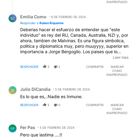
INVESTIGACIÓN EN ESE PUNTO. EJEMPLO, CUANDO
INAPROPIADO
RITA HAYWORTH ESTABA EN ESTADO DE
Respuesta de Emilia Como.
CONFUSIÓN, A PESAR DE SER UNA PERSONA
Emilia Como
RELATIVAMENTE JÓVEN, LA GENTE Y HASTA SU
6 DE FEBRERO DE 2024
EC
FAMILIA, PENSARON QUE ERA PORQUE BEBÍA Y
Responder a
Ruben Riquelme
NADA QUE VER, ENTONCES AHÍ EMPEZARON A
Deberias hacer el esfuerzo de entender que "este
TRATAR MÁS SERIAMENTE LA SENILIDAD,
individuo" es rey del RU, Canada, Australia, NZI y, por
ALZHEIMER, ETC. SALUDOS.
ahora, tambien de Malvinas. Es una figura simbolica,
politica y diplomatica muy, pero muuyyyy, superior en
importancia a Jorge Bergoglio. Los paises que lo
reconocen como rey, sumados sus PBI, son la tercer
Leer mas
economia mas importante del Mundo ... entendes
RESPONDER
3
2
COMPARTIR
MARCAR
ahora un poco mas de su importancia?
EDITADO
COMO
INAPROPIADO
Comentario de Julio DiCandia.
Julio DiCandia
5 DE FEBRERO DE 2024
JD
Es lo que es,..Nadie es Inmune.
RESPONDER
3
0
COMPARTIR
MARCAR
COMO
INAPROPIADO
Comentario de Fer Pas.
Fer Pas
5 DE FEBRERO DE 2024
FP
Pero que lastima ….!!