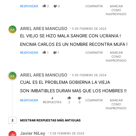
RESPONDER
2
0
COMPARTIR
MARCAR
COMO
INAPROPIADO
Comentario de ARIEL ARES MANCUSO.
ARIEL ARES MANCUSO
5 DE FEBRERO DE 2024
AA
EL VIEJO SE HIZO MALA SANGRE CON UCRANIA !
ENCIMA CARLOS ES UN NOMBRE RECONTRA MUFA !
RESPONDER
1
1
COMPARTIR
MARCAR
COMO
INAPROPIADO
Comentario de ARIEL ARES MANCUSO.
ARIEL ARES MANCUSO
5 DE FEBRERO DE 2024
AA
CUAL ES EL PROBLEMA GOBIERNA LA VIEJA
SON IMBATIBLES DURAN MAS QUE LOS HOMBRES !!
4
RESPONDER
COMPARTIR
MARCAR
RESPUESTAS
2
0
COMO
INAPROPIADO
2 respuestas más antiguas
MOSTRAR RESPUESTAS MÁS ANTIGUAS
2
Respuesta de Javier NiLey.
Javier NiLey
5 DE FEBRERO DE 2024
JN