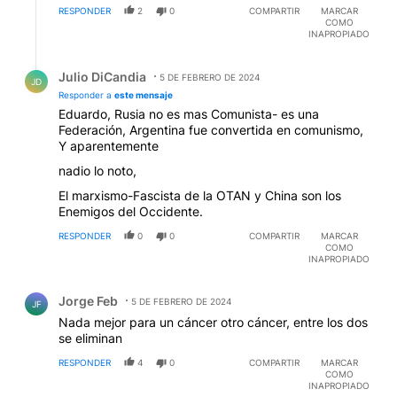
RESPONDER
2
0
COMPARTIR
MARCAR
COMO
INAPROPIADO
Respuesta de Julio DiCandia.
Julio DiCandia
5 DE FEBRERO DE 2024
JD
Responder a
este mensaje
Eduardo, Rusia no es mas Comunista- es una
Federación, Argentina fue convertida en comunismo,
Y aparentemente
nadio lo noto,
El marxismo-Fascista de la OTAN y China son los
Enemigos del Occidente.
RESPONDER
0
0
COMPARTIR
MARCAR
COMO
INAPROPIADO
Comentario de Jorge Feb.
Jorge Feb
5 DE FEBRERO DE 2024
JF
Nada mejor para un cáncer otro cáncer, entre los dos
se eliminan
RESPONDER
4
0
COMPARTIR
MARCAR
COMO
INAPROPIADO