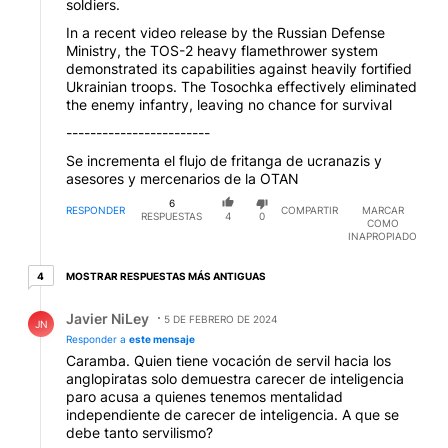
soldiers.
In a recent video release by the Russian Defense
Ministry, the TOS-2 heavy flamethrower system
demonstrated its capabilities against heavily fortified
Ukrainian troops. The Tosochka effectively eliminated
the enemy infantry, leaving no chance for survival
------------------------
Se incrementa el flujo de fritanga de ucranazis y
asesores y mercenarios de la OTAN
6
RESPONDER
COMPARTIR
MARCAR
RESPUESTAS
4
0
COMO
INAPROPIADO
4 respuestas más antiguas
MOSTRAR RESPUESTAS MÁS ANTIGUAS
4
Respuesta de Javier NiLey.
Javier NiLey
5 DE FEBRERO DE 2024
JN
Responder a
este mensaje
Caramba. Quien tiene vocación de servil hacia los
anglopiratas solo demuestra carecer de inteligencia
paro acusa a quienes tenemos mentalidad
independiente de carecer de inteligencia. A que se
debe tanto servilismo?