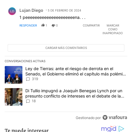
Comentario de Lujan Diego.
Lujan Diego
5 DE FEBRERO DE 2024
LD
1 peeeeeeeeeeeeeeeeeeeeena. . .
RESPONDER
1
0
COMPARTIR
MARCAR
COMO
INAPROPIADO
CARGAR MÁS COMENTARIOS
CONVERSACIONES ACTIVAS
Este listado muestra los artículos con más comentarios en los últim
Un artículo de tendencia con el título "Ley de Tierras: ante el ri
Ley de Tierras: ante el riesgo de derrota en el
Senado, el Gobierno eliminó el capítulo más polémico
del proyecto
319
Un artículo de tendencia con el título "Di Tullio impugnó a Joaqu
Di Tullio impugnó a Joaquín Benegas Lynch por un
presunto conflicto de intereses en el debate de la
Ley de Tierras
18
Gestionado por