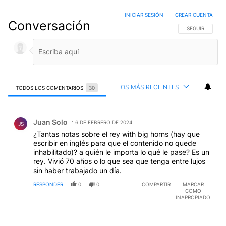
INICIAR SESIÓN
|
CREAR CUENTA
Conversación
SIGA ESTA CO
SEGUIR
LOS MÁS RECIENTES
TODOS LOS COMENTARIOS
30
Todos los comentarios
Comentario de Juan Solo.
Juan Solo
6 DE FEBRERO DE 2024
JS
¿Tantas notas sobre el rey with big horns (hay que
escribir en inglés para que el contenido no quede
inhabilitado)? a quién le importa lo qué le pase? Es un
rey. Vivió 70 años o lo que sea que tenga entre lujos
sin haber trabajado un día.
RESPONDER
0
0
COMPARTIR
MARCAR
COMO
INAPROPIADO